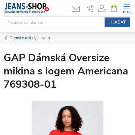
Prejsť
NÁKUPN
KOŠÍK
na
obsah
HĽADAŤ
Dámske mikiny a svetre
GAP Dámská Oversize
mikina s logem Americana
769308-01