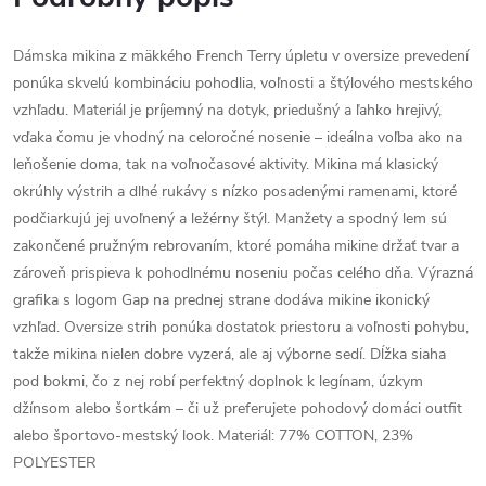
Dámska mikina z mäkkého French Terry úpletu v oversize prevedení
ponúka skvelú kombináciu pohodlia, voľnosti a štýlového mestského
vzhľadu. Materiál je príjemný na dotyk, priedušný a ľahko hrejivý,
vďaka čomu je vhodný na celoročné nosenie – ideálna voľba ako na
leňošenie doma, tak na voľnočasové aktivity. Mikina má klasický
okrúhly výstrih a dlhé rukávy s nízko posadenými ramenami, ktoré
podčiarkujú jej uvoľnený a ležérny štýl. Manžety a spodný lem sú
zakončené pružným rebrovaním, ktoré pomáha mikine držať tvar a
zároveň prispieva k pohodlnému noseniu počas celého dňa. Výrazná
grafika s logom Gap na prednej strane dodáva mikine ikonický
vzhľad. Oversize strih ponúka dostatok priestoru a voľnosti pohybu,
takže mikina nielen dobre vyzerá, ale aj výborne sedí. Dĺžka siaha
pod bokmi, čo z nej robí perfektný doplnok k legínam, úzkym
džínsom alebo šortkám – či už preferujete pohodový domáci outfit
alebo športovo-mestský look. Materiál: 77% COTTON, 23%
POLYESTER