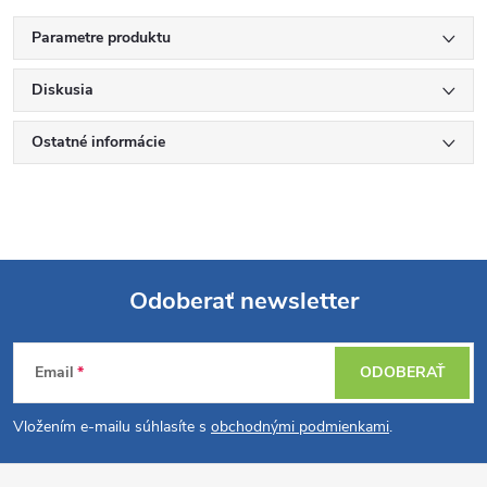
Parametre produktu
Diskusia
Ostatné informácie
Odoberať newsletter
Z
Email
ODOBERAŤ
á
Vložením e-mailu súhlasíte s
obchodnými podmienkami
.
p