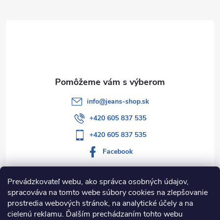
ä
t
i
e
info
@
jeans-shop.sk
+420 605 837 535
+420 605 837 535
Facebook
Prevádzkovateľ webu, ako správca osobných údajov,
spracováva na tomto webe súbory cookies na zlepšovanie
Informácie pre vás
prostredia webových stránok, na analytické účely a na
cielenú reklamu. Ďalším prechádzaním tohto webu