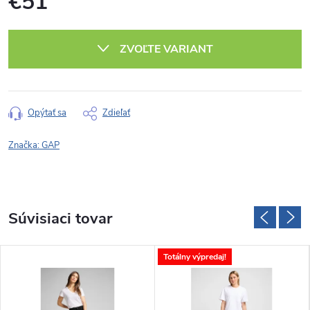
€51
Jednotková
cena:
ZVOĽTE VARIANT
Opýtať sa
Zdieľať
Značka:
GAP
Súvisiaci tovar
Totálny výpredaj!