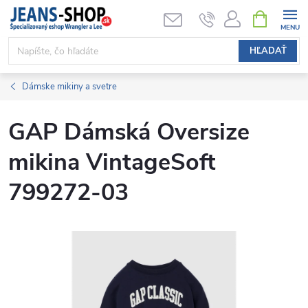
Prejsť
NÁKUPN
KOŠÍK
na
obsah
HĽADAŤ
Dámske mikiny a svetre
GAP Dámská Oversize
mikina VintageSoft
799272-03