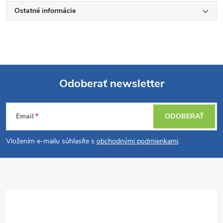
Ostatné informácie
Odoberať newsletter
Z
Email
ODOBERAŤ
á
Vložením e-mailu súhlasíte s
obchodnými podmienkami
.
p
ä
t