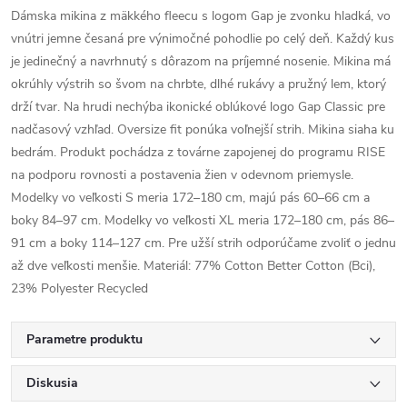
Dámska mikina z mäkkého fleecu s logom Gap je zvonku hladká, vo
vnútri jemne česaná pre výnimočné pohodlie po celý deň. Každý kus
je jedinečný a navrhnutý s dôrazom na príjemné nosenie. Mikina má
okrúhly výstrih so švom na chrbte, dlhé rukávy a pružný lem, ktorý
drží tvar. Na hrudi nechýba ikonické oblúkové logo Gap Classic pre
nadčasový vzhľad. Oversize fit ponúka voľnejší strih. Mikina siaha ku
bedrám. Produkt pochádza z továrne zapojenej do programu RISE
na podporu rovnosti a postavenia žien v odevnom priemysle.
Modelky vo veľkosti S meria 172–180 cm, majú pás 60–66 cm a
boky 84–97 cm. Modelky vo veľkosti XL meria 172–180 cm, pás 86–
91 cm a boky 114–127 cm. Pre užší strih odporúčame zvoliť o jednu
až dve veľkosti menšie. Materiál: 77% Cotton Better Cotton (Bci),
23% Polyester Recycled
Parametre produktu
Diskusia