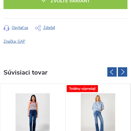
ZVOĽTE VARIANT
Opýtať sa
Zdieľať
Značka:
GAP
Súvisiaci tovar
Totálny výpredaj!