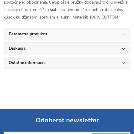
zbytočného obopínania. Celoplošné prúžky dodávajú tričku svieži a
klasický charakter. Dĺžka siaha ku bedrám, čo z neho robí ideálny
kúsok ku džínsom, šortkám aj sukni. Materiál: 100% COTTON
Parametre produktu
Diskusia
Ostatné informácie
Odoberať newsletter
Z