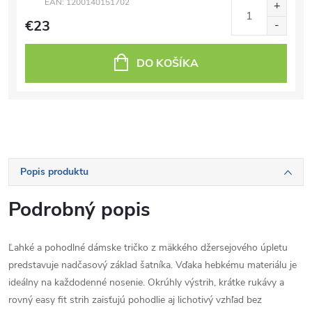
EAN:
1200140151702
€23
DO KOŠÍKA
Popis produktu
Podrobný popis
Ľahké a pohodlné dámske tričko z mäkkého džersejového úpletu
predstavuje nadčasový základ šatníka. Vďaka hebkému materiálu je
ideálny na každodenné nosenie. Okrúhly výstrih, krátke rukávy a
rovný easy fit strih zaisťujú pohodlie aj lichotivý vzhľad bez