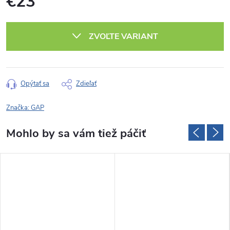
€23
Jednotková
cena:
ZVOĽTE VARIANT
Opýtať sa
Zdieľať
Značka:
GAP