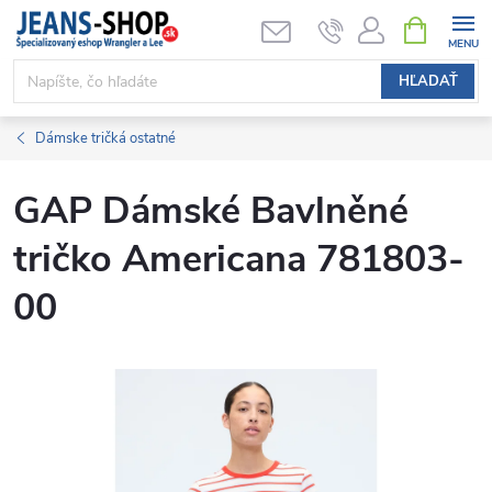
Prejsť
NÁKUPN
KOŠÍK
na
obsah
HĽADAŤ
Dámske tričká ostatné
GAP Dámské Bavlněné
tričko Americana 781803-
00