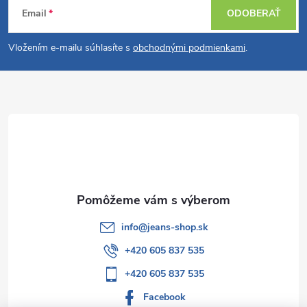
Email
ODOBERAŤ
á
Vložením e-mailu súhlasíte s
obchodnými podmienkami
.
p
ä
t
i
e
info
@
jeans-shop.sk
+420 605 837 535
+420 605 837 535
Facebook