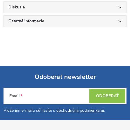
Diskusia
Ostatné informácie
Odoberať newsletter
Z
Email
ODOBERAŤ
á
Vložením e-mailu súhlasíte s
obchodnými podmienkami
.
p