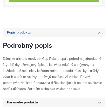
Popis produktu
Podrobný popis
Dámske tričko s motívom Gap Poland spája pohodlie, jednoduchý
štýl. Mäkký džersejový úplet je ľahký, priedušný a príjemný na
každodenné nosenie v každom ročnom období. Klasický okrúhly
výstrih a krátke rukávy dodávajú nadčasový vzhľad. Rovný,
pohodlný strih lichotí postave a dĺžka siahajúca k bokom sa skvele
hodí k džínsom, šortkám alebo ako základ pod sako.
Parametre produktu