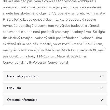
dĺžka siaha nad pás, vďaka čomu sa top výborne kombinuje s
nohavicami alebo sukňami s vysokým pásom a vytvára modernú
siluetu bez zbytočného objemu. Vyrobené v rámci etických iniciatív
RISE a P.A.C.E. spoločnosti Gap Inc., ktoré podporujú rodovú
rovnosť a pomáhajú pracovníkom vo výrobe budovať zručnosti,
sebavedomie a odolnosť pre lepší pracovný i osobný život. Straight
fit: Klasický rovný a uvoľnený strih pre každodennú voľnosť. Ultra
skrátená dĺžka nad pás. Modelky vo veľkosti S meria 172–180 cm,
majú pás 60–66 cm a boky 84–97 cm. Modelky vo veľkosti XL majú
pás 86-91 cm a boky 114-127 cm. Materiál: 52% Linen
Conventional, 48% Polyester Conventional
Parametre produktu
Diskusia
Ostatné informácie