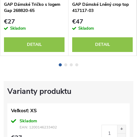
GAP Dámské Tričko s logem
GAP Dámské Lněný crop top
Gap 268820-65
417117-03
€27
€47
Skladom
Skladom
DETAIL
DETAIL
Veľkosť: XS
Skladom
EAN:
1200146233402