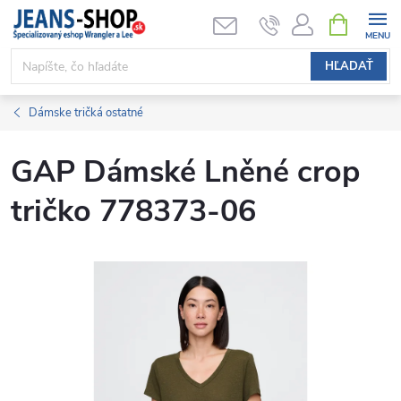
Prejsť
NÁKUPN
KOŠÍK
na
obsah
HĽADAŤ
Dámske tričká ostatné
GAP Dámské Lněné crop
tričko 778373-06