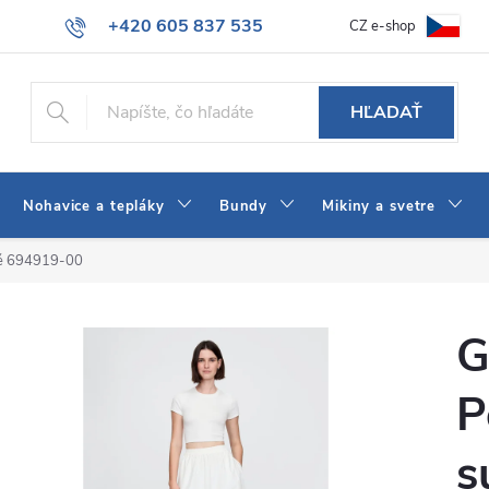
+420 605 837 535
CZ e-shop
atba
Všeobecné obchodné podmienky
Ako vybrať džínsy Wrangler
info@jeans-shop.sk
HĽADAŤ
Nohavice a tepláky
Bundy
Mikiny a svetre
ně 694919-00
G
P
s