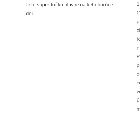
1
Je to super tričko hlavne na tieto horúce
C
dni.
p
z
t
p
P
p
d
č
v
6
m