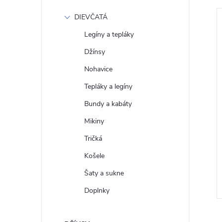
DIEVČATÁ
Legíny a tepláky
Džínsy
Nohavice
Tepláky a legíny
Bundy a kabáty
Mikiny
é Květované mini
GAP Dámské Džínové maxi
Tričká
76-00
šaty 731349-00
Košele
€118
Šaty a sukne
DETAIL
DETAIL
Skladom
Doplnky