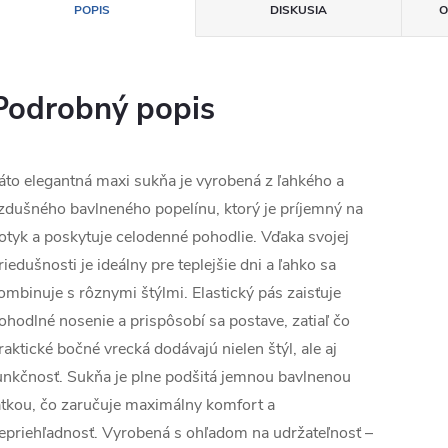
POPIS
DISKUSIA
O
Podrobný popis
áto elegantná maxi sukňa je vyrobená z ľahkého a
zdušného bavlneného popelínu, ktorý je príjemný na
otyk a poskytuje celodenné pohodlie. Vďaka svojej
riedušnosti je ideálny pre teplejšie dni a ľahko sa
ombinuje s rôznymi štýlmi. Elastický pás zaisťuje
ohodlné nosenie a prispôsobí sa postave, zatiaľ čo
raktické bočné vrecká dodávajú nielen štýl, ale aj
unkčnosť. Sukňa je plne podšitá jemnou bavlnenou
átkou, čo zaručuje maximálny komfort a
epriehľadnosť. Vyrobená s ohľadom na udržateľnosť –