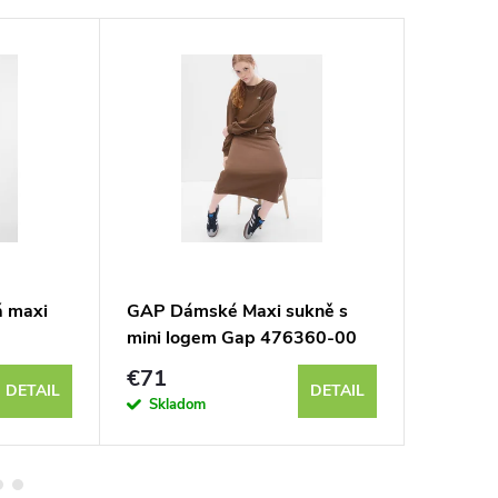
 maxi
GAP Dámské Maxi sukně s
GAP Dá
mini logem Gap 476360-00
šaty 7
€71
€86
DETAIL
DETAIL
Skladom
Sklad