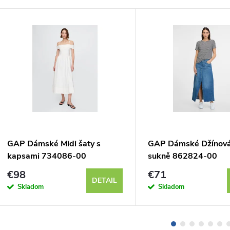
GAP Dámské Midi šaty s
GAP Dámské Džínová
kapsami 734086-00
sukně 862824-00
€98
€71
DETAIL
Skladom
Skladom