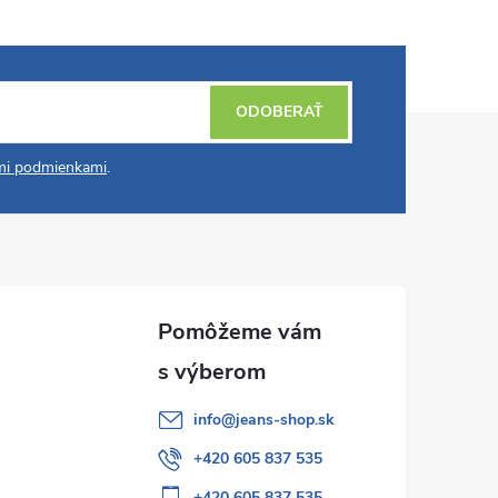
ODOBERAŤ
i podmienkami
.
info
@
jeans-shop.sk
+420 605 837 535
+420 605 837 535