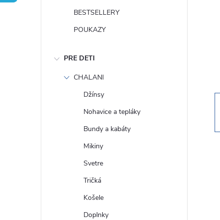
n
BESTSELLERY
ý
POUKAZY
p
PRE DETI
a
CHALANI
Džínsy
n
Nohavice a tepláky
e
Bundy a kabáty
Mikiny
l
Svetre
Tričká
Košele
Doplnky