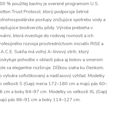
00 % použitej bavlny je overené programom U.S.
otton Trust Protocol, ktorý podporuje šetrné
oľnohospodárske postupy znižujúce spotrebu vody a
lepšujúce biodiverzitu pôdy. Výroba prebieha v
ovárni, ktorá investuje do rodovej rovnosti a ich
rofesijného rozvoja prostredníctvom iniciatív RISE a
.A.C.E. Sukňa má voľný A-líniový strih, ktorý
oskytuje pohodlie v oblasti pása aj bokov a smerom
ole sa elegantne rozširuje. Dĺžkou siaha ku členkom,
o vytvára sofistikovaný a nadčasový vzhľad. Modelky
o veľkosti S (Gap) meria 172–180 cm a majú pás 60–
6 cm a boky 84–97 cm. Modelky vo veľkosti XL (Gap)
ajú pás 86–91 cm a boky 114–127 cm.