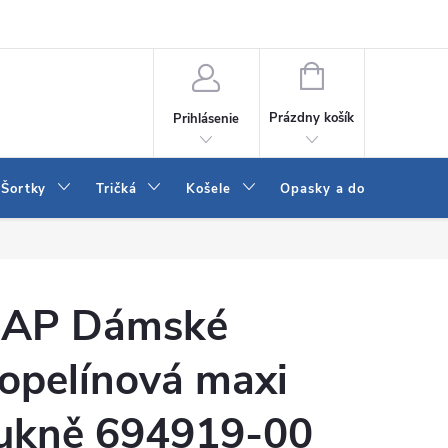
 a LEE
Naša predajňa
Blog
Kontakt
Vrátenie a výmena to
NÁKUPNÝ
KOŠÍK
Prázdny košík
Prihlásenie
Šortky
Tričká
Košele
Opasky a doplnky
AP Dámské
opelínová maxi
ukně 694919-00