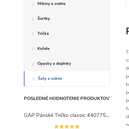
Mikiny a svetre
Šortky
Tričká
Košele
T
v
Opasky a doplnky
d
p
Šaty a sukne
k
p
POSLEDNÉ HODNOTENIE PRODUKTOV
p
f
GAP Pánské Tričko classic 440775-00
l
n