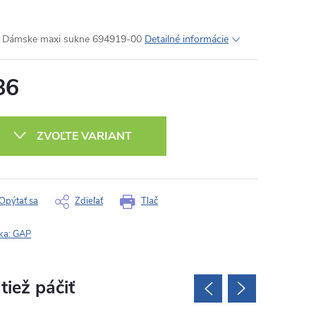
 Dámske maxi sukne 694919-00
Detailné informácie
86
otková
:
ZVOĽTE VARIANT
Opýtať sa
Zdieľať
Tlač
ka:
GAP