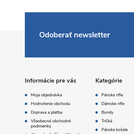
Z
Odoberať newsletter
á
p
ä
Informácie pre vás
Kategórie
t
Moja objednávka
Pánske rifle
Hodnotenie obchodu
Dámske rifle
i
Doprava a platba
Bundy
Všeobecné obchodné
Tričká
e
podmienky
Pánske košele