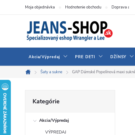
Prejsť
Moja objednávka
Hodnotenie obchodu
Doprava a pl
na
obsah
Akcia/Výpredaj
PRE DETI
DŽÍNSY
Šaty a sukne
GAP Dámské Popelínová maxi suk
Domov
B
Preskočiť
Kategórie
kategórie
o
Akcia/Výpredaj
č
VÝPREDAJ