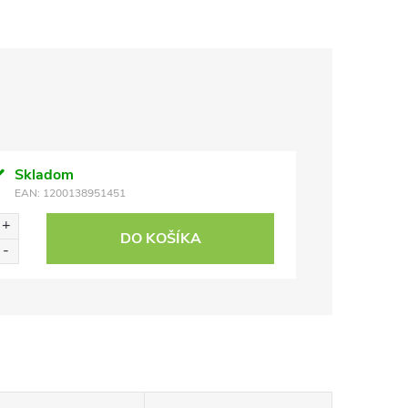
Skladom
EAN:
1200138951451
DO KOŠÍKA