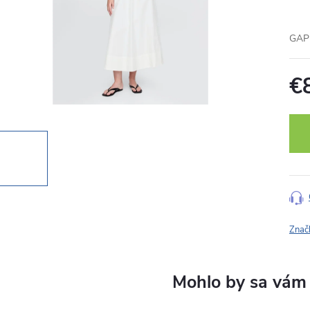
GAP
€
Jedn
cena
Znač