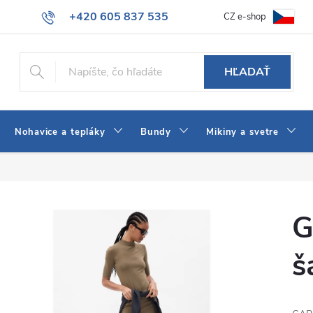
+420 605 837 535
CZ e-shop
atba
Všeobecné obchodné podmienky
Ako vybrať džínsy Wrangler
info@jeans-shop.sk
HĽADAŤ
Nohavice a tepláky
Bundy
Mikiny a svetre
G
š