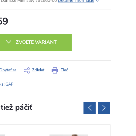
Dámske Mini šaty 792860-00
Detailné informácie
59
otková
:
ZVOĽTE VARIANT
Opýtať sa
Zdieľať
Tlač
ka:
GAP