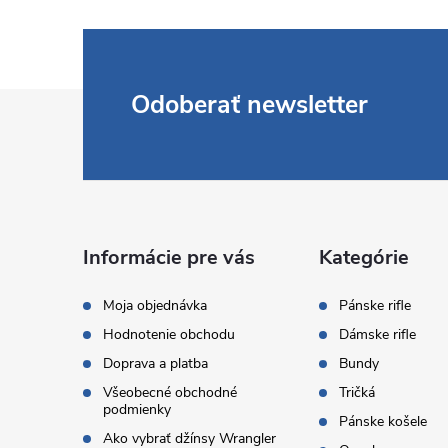
Z
Odoberať newsletter
á
p
ä
Informácie pre vás
Kategórie
t
Moja objednávka
Pánske rifle
Hodnotenie obchodu
Dámske rifle
i
Doprava a platba
Bundy
Všeobecné obchodné
Tričká
e
podmienky
Pánske košele
Ako vybrať džínsy Wrangler