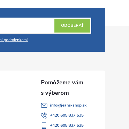
ODOBERAŤ
i podmienkami
.
info
@
jeans-shop.sk
+420 605 837 535
+420 605 837 535