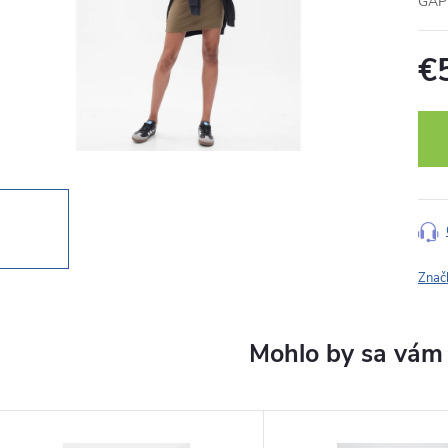
GAP 
€
Jedn
cena
Znač