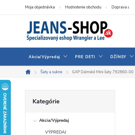
Prejsť
Moja objednávka
Hodnotenie obchodu
Doprava a pl
na
obsah
Akcia/Výpredaj
PRE DETI
DŽÍNSY
Šaty a sukne
GAP Dámské Mini šaty 792860-00
Domov
B
Preskočiť
Kategórie
kategórie
o
Akcia/Výpredaj
č
VÝPREDAJ