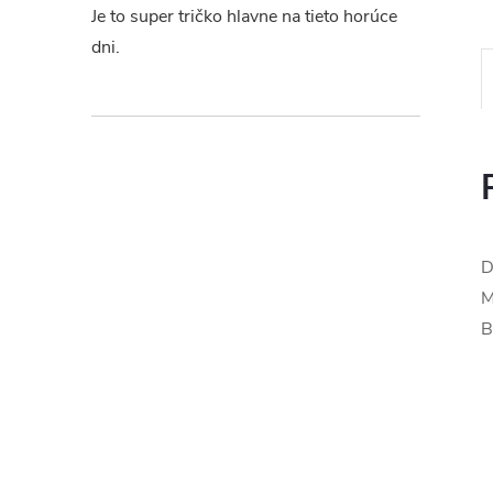
Je to super tričko hlavne na tieto horúce
dni.
D
M
B