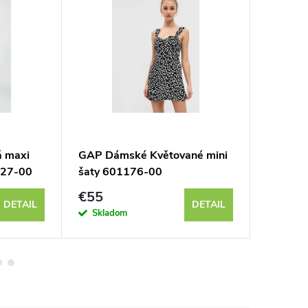
 maxi
GAP Dámské Květované mini
GAP Dá
427-00
šaty 601176-00
sukně 
€55
€71
DETAIL
DETAIL
Skladom
Sklad