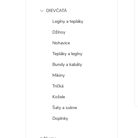
DIEVČATÁ
Legíny a tepláky
Džínsy
Nohavice
Tepláky a legíny
Bundy a kabáty
é Džínové mini
GAP Dámské Lněná maxi
Mikiny
40-00
sukně 480063-03
Tričká
€71
DETAIL
DETAIL
Skladom
Košele
Šaty a sukne
Doplnky