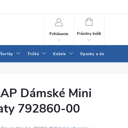
 a LEE
Naša predajňa
Blog
Kontakt
Vrátenie a výmena to
NÁKUPNÝ
KOŠÍK
Prázdny košík
Prihlásenie
Šortky
Tričká
Košele
Opasky a doplnky
AP Dámské Mini
aty 792860-00