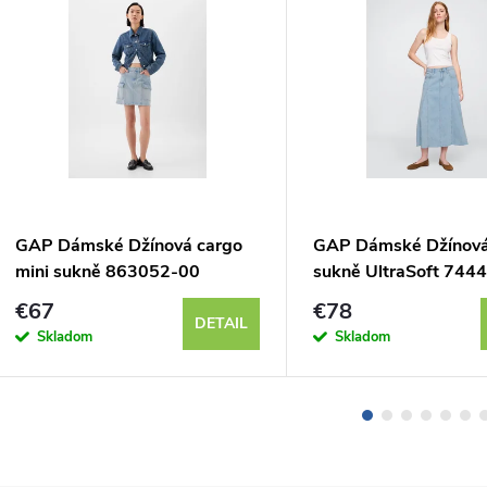
GAP Dámské Džínová cargo
GAP Dámské Džínová
mini sukně 863052-00
sukně UltraSoft 744
€67
€78
DETAIL
Skladom
Skladom