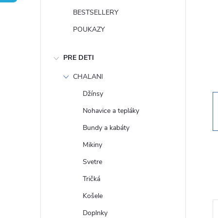
n
BESTSELLERY
ý
POUKAZY
p
PRE DETI
a
CHALANI
Džínsy
n
Nohavice a tepláky
e
Bundy a kabáty
Mikiny
l
Svetre
Tričká
Košele
Doplnky