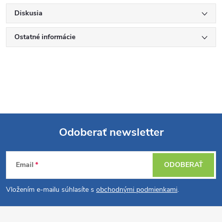
Diskusia
Ostatné informácie
Odoberať newsletter
Z
Email
ODOBERAŤ
á
Vložením e-mailu súhlasíte s
obchodnými podmienkami
.
p