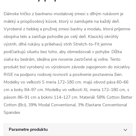
Dámske tričko z bavlneno-modalovej zmesi s dlhým rukávom je
mäkký a prispôsobivý kúsok, ktorý si zamilujete na každý deň.
Vyrobené z hebkej a pružnej zmesi bavlny a modalu, ktorá príjemne
obopína telo a zaisťuje pohodlie po celý deň. Klasický okrúhly
výstrih, dlhé rukávy a priliehavý strih Stretch-to-Fit jemne
podčiarkujú siluetu bez toho, aby obmedzovali v pohybe. Dĺžka
siaha ku bedrám, ideálna pre nosenie zastrčené aj voľne. Tento
produkt bol vyrobený vo výrobnom závode zapojenom do iniciatívy
RISE na podporu rodovej rovnosti a posilnenie postavenia žien.
Modelky vo veľkosti S meria 172–180 cm, majú obvod pása 60–66
cm a boky 84–97 cm. Modelky vo veľkosti XL meria 172–180 cm, s
pásom 86–91 cm a bokmi 114–127 cm. Materiál: 58% Cotton Better
Cotton (Bci), 39% Modal Conventional, 3% Elastane Conventional
Spandex
Parametre produktu