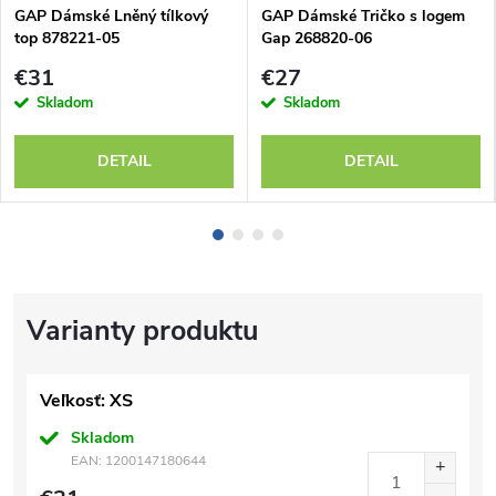
GAP Dámské Lněný tílkový
GAP Dámské Tričko s logem
top 878221-05
Gap 268820-06
€31
€27
Skladom
Skladom
DETAIL
DETAIL
Veľkosť: XS
Skladom
EAN:
1200147180644