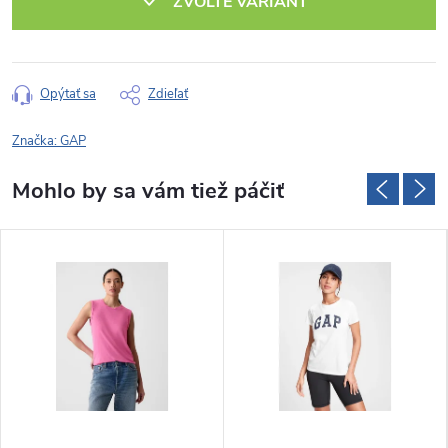
ZVOĽTE VARIANT
Opýtať sa
Zdieľať
Značka:
GAP