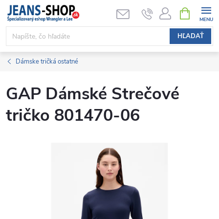
Prejsť
NÁKUPN
KOŠÍK
na
obsah
HĽADAŤ
Dámske tričká ostatné
GAP Dámské Strečové
tričko 801470-06