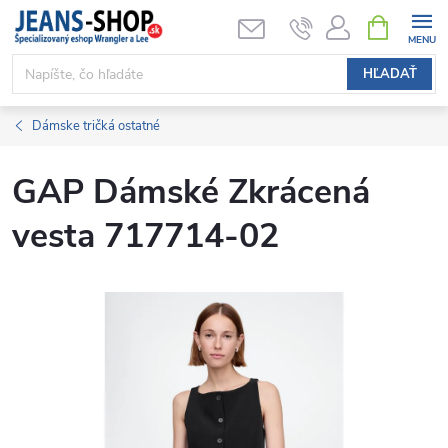
Prejsť
NÁKUPN
KOŠÍK
na
obsah
HĽADAŤ
Dámske tričká ostatné
GAP Dámské Zkrácená
vesta 717714-02