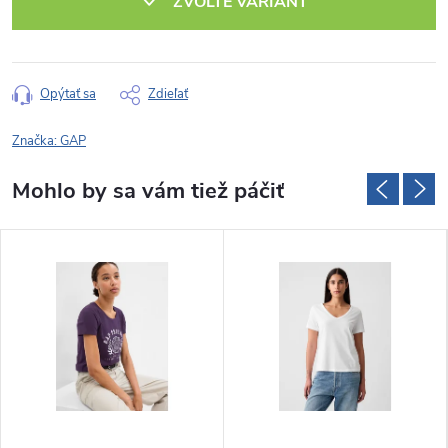
ZVOĽTE VARIANT
Opýtať sa
Zdieľať
Značka:
GAP