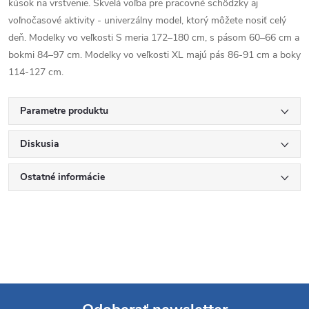
kúsok na vrstvenie. Skvelá voľba pre pracovné schôdzky aj
voľnočasové aktivity - univerzálny model, ktorý môžete nosiť celý
deň. Modelky vo veľkosti S meria 172–180 cm, s pásom 60–66 cm a
bokmi 84–97 cm. Modelky vo veľkosti XL majú pás 86-91 cm a boky
114-127 cm.
Parametre produktu
Diskusia
Ostatné informácie