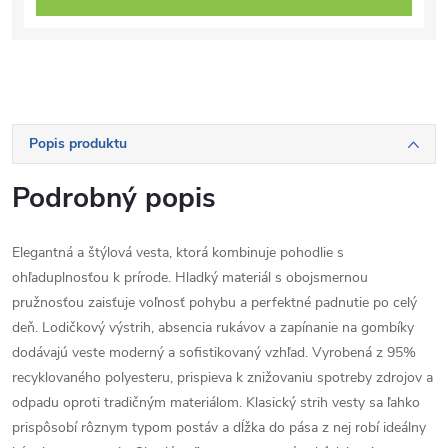
Popis produktu
Podrobný popis
Elegantná a štýlová vesta, ktorá kombinuje pohodlie s
ohľaduplnosťou k prírode. Hladký materiál s obojsmernou
pružnosťou zaisťuje voľnosť pohybu a perfektné padnutie po celý
deň. Lodičkový výstrih, absencia rukávov a zapínanie na gombíky
dodávajú veste moderný a sofistikovaný vzhľad. Vyrobená z 95%
recyklovaného polyesteru, prispieva k znižovaniu spotreby zdrojov a
odpadu oproti tradičným materiálom. Klasický strih vesty sa ľahko
prispôsobí rôznym typom postáv a dĺžka do pása z nej robí ideálny