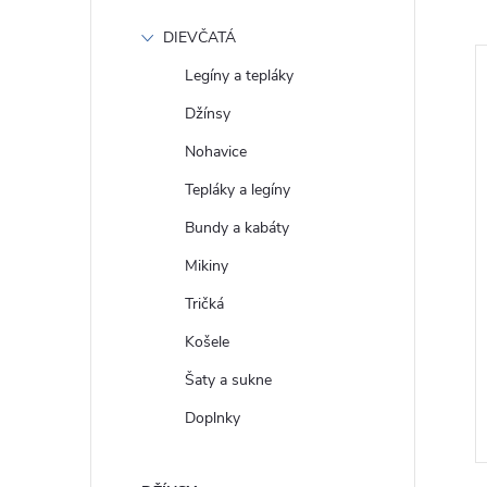
DIEVČATÁ
Legíny a tepláky
Džínsy
Nohavice
Tepláky a legíny
Bundy a kabáty
Mikiny
Tričká
 Bavlněné tričko
GAP Dámské Bavlněné tričko
Košele
07990-08
Vintage 740140-27
Šaty a sukne
€23
DETAIL
DETAIL
Doplnky
Skladom