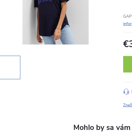
GAP 
info
€
Jedn
cena
Znač