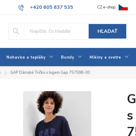
+420 605 837 535
CZ e-shop
atba
Všeobecné obchodné podmienky
Ako vybrať džínsy Wrangler
info@jeans-shop.sk
HĽADAŤ
Nohavice a tepláky
Bundy
Mikiny a svetre
é
GAP Dámské Tričko s logem Gap 757598-00
G
s
7