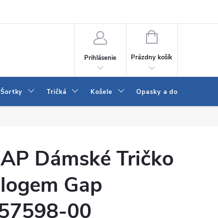
 a LEE
Naša predajňa
Blog
Kontakt
Vrátenie a výmena to
NÁKUPNÝ
KOŠÍK
Prázdny košík
Prihlásenie
Šortky
Tričká
Košele
Opasky a doplnky
AP Dámské Tričko
 logem Gap
57598-00