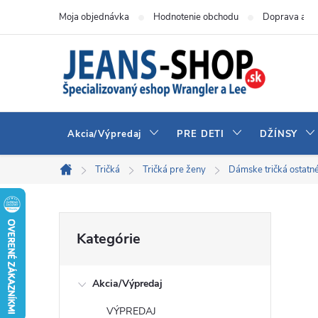
Prejsť
Moja objednávka
Hodnotenie obchodu
Doprava a pl
na
obsah
Akcia/Výpredaj
PRE DETI
DŽÍNSY
Tričká
Tričká pre ženy
Dámske tričká ostatn
Domov
B
Preskočiť
Kategórie
kategórie
o
Akcia/Výpredaj
č
VÝPREDAJ