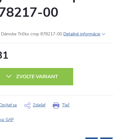
78217-00
Dámske Tričko crop 878217-00
Detailné informácie
31
otková
:
ZVOĽTE VARIANT
Opýtať sa
Zdieľať
Tlač
ka:
GAP