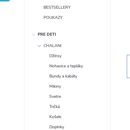
n
BESTSELLERY
ý
POUKAZY
p
PRE DETI
a
CHALANI
Džínsy
n
Nohavice a tepláky
e
Bundy a kabáty
Mikiny
l
Svetre
Tričká
Košele
Doplnky