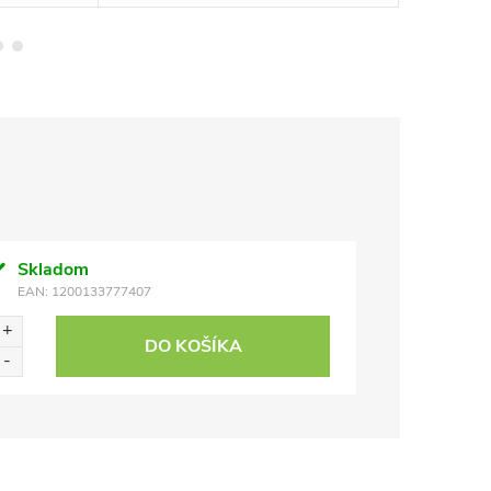
Skladom
EAN:
1200133777407
DO KOŠÍKA