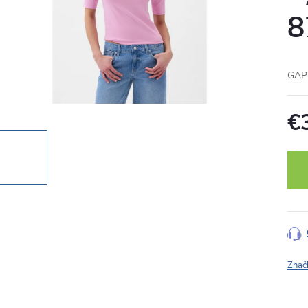
8
GAP 
€
Jedn
cena
Znač