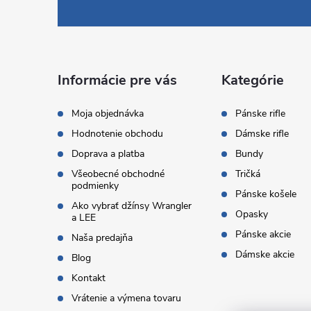
á
p
ä
Informácie pre vás
Kategórie
t
Moja objednávka
Pánske rifle
Hodnotenie obchodu
Dámske rifle
i
Doprava a platba
Bundy
Všeobecné obchodné
Tričká
e
podmienky
Pánske košele
Ako vybrať džínsy Wrangler
Opasky
a LEE
Pánske akcie
Naša predajňa
Dámske akcie
Blog
Kontakt
Vrátenie a výmena tovaru