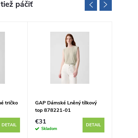
Totálny v
 tričko
GAP Dámské Lněný tílkový
GAP Dám
top 878221-01
732272-
€31
€27
DETAIL
DETAIL
Skladom
Sklad