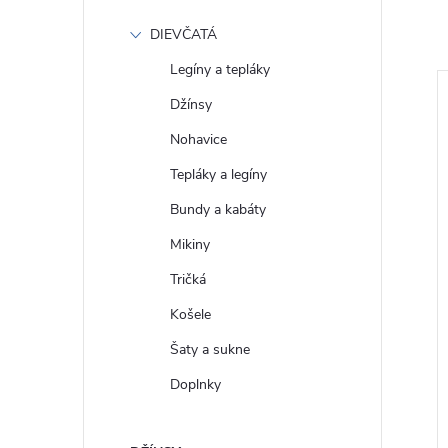
DIEVČATÁ
Legíny a tepláky
Džínsy
Nohavice
Tepláky a legíny
Bundy a kabáty
Mikiny
Tričká
Košele
 Tričko s logem
GAP Dámské Tričko s
Šaty a sukne
0
krátkým rukávem 679172-00
Doplnky
€31
DETAIL
DETAIL
Skladom