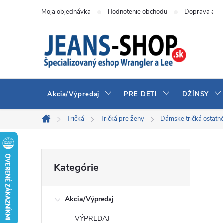
Prejsť
Moja objednávka
Hodnotenie obchodu
Doprava a pl
na
obsah
Akcia/Výpredaj
PRE DETI
DŽÍNSY
Tričká
Tričká pre ženy
Dámske tričká ostatn
Domov
B
Preskočiť
Kategórie
kategórie
o
Akcia/Výpredaj
č
VÝPREDAJ