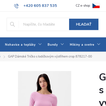
+420 605 837 535
CZ e-shop
atba
Všeobecné obchodné podmienky
Ako vybrať džínsy Wrangler
info@jeans-shop.sk
HĽADAŤ
Nohavice a tepláky
Bundy
Mikiny a svetre
é
GAP Dámské Tričko s lodičkovým výstřihem crop 878217-00
G
s
v