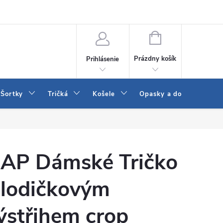
 a LEE
Naša predajňa
Blog
Kontakt
Vrátenie a výmena to
NÁKUPNÝ
KOŠÍK
Prázdny košík
Prihlásenie
Šortky
Tričká
Košele
Opasky a doplnky
AP Dámské Tričko
 lodičkovým
ýstřihem crop