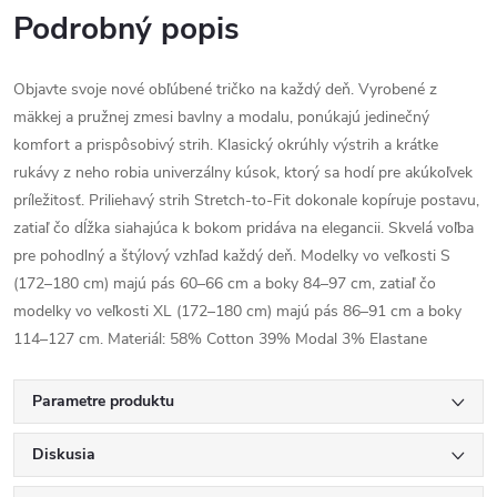
Podrobný popis
Objavte svoje nové obľúbené tričko na každý deň. Vyrobené z
mäkkej a pružnej zmesi bavlny a modalu, ponúkajú jedinečný
komfort a prispôsobivý strih. Klasický okrúhly výstrih a krátke
rukávy z neho robia univerzálny kúsok, ktorý sa hodí pre akúkoľvek
príležitosť. Priliehavý strih Stretch-to-Fit dokonale kopíruje postavu,
zatiaľ čo dĺžka siahajúca k bokom pridáva na elegancii. Skvelá voľba
pre pohodlný a štýlový vzhľad každý deň. Modelky vo veľkosti S
(172–180 cm) majú pás 60–66 cm a boky 84–97 cm, zatiaľ čo
modelky vo veľkosti XL (172–180 cm) majú pás 86–91 cm a boky
114–127 cm. Materiál: 58% Cotton 39% Modal 3% Elastane
Parametre produktu
Diskusia