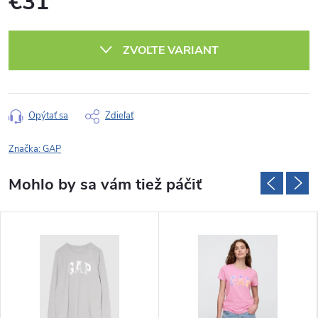
€31
Jednotková
cena:
ZVOĽTE VARIANT
Opýtať sa
Zdieľať
Značka:
GAP