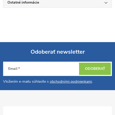
Ostatné informácie
Odoberať newsletter
Z
Email
ODOBERAŤ
á
Vložením e-mailu súhlasíte s
obchodnými podmienkami
.
p
ä
t