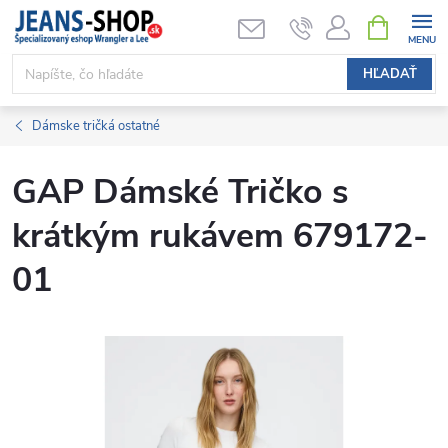
Prejsť
NÁKUPN
KOŠÍK
na
obsah
HĽADAŤ
Dámske tričká ostatné
GAP Dámské Tričko s
krátkým rukávem 679172-
01