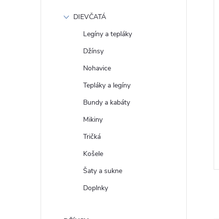
DIEVČATÁ
Legíny a tepláky
Džínsy
Nohavice
Tepláky a legíny
Bundy a kabáty
 Crop tričko s
GAP Dámské Bavlněné tričko
Mikiny
782-10
Vintage 545906-00
Tričká
€27
DETAIL
DETAIL
Skladom
Košele
Šaty a sukne
Doplnky