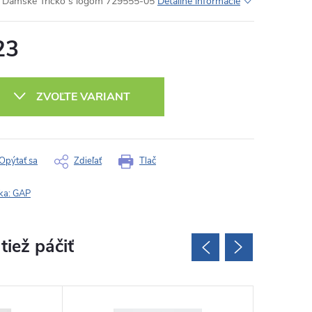
Dámske Tričko s logom 729555-05
Detailné informácie
23
otková
:
ZVOĽTE VARIANT
Opýtať sa
Zdieľať
Tlač
ka:
GAP