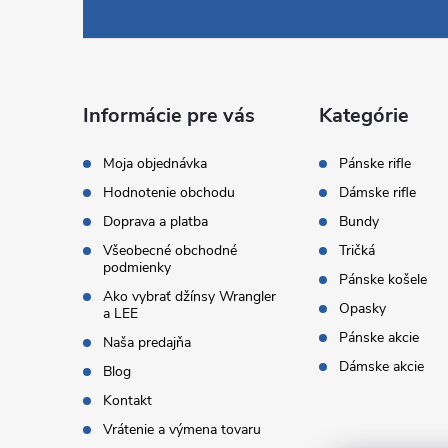
á
p
ä
Informácie pre vás
Kategórie
t
Moja objednávka
Pánske rifle
Hodnotenie obchodu
Dámske rifle
i
Doprava a platba
Bundy
Všeobecné obchodné
Tričká
e
podmienky
Pánske košele
Ako vybrať džínsy Wrangler
Opasky
a LEE
Pánske akcie
Naša predajňa
Dámske akcie
Blog
Kontakt
Vrátenie a výmena tovaru