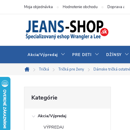
Prejsť
Moja objednávka
Hodnotenie obchodu
Doprava a pl
na
obsah
Akcia/Výpredaj
PRE DETI
DŽÍNSY
Tričká
Tričká pre ženy
Dámske tričká ostatn
Domov
B
Preskočiť
Kategórie
kategórie
o
Akcia/Výpredaj
č
VÝPREDAJ