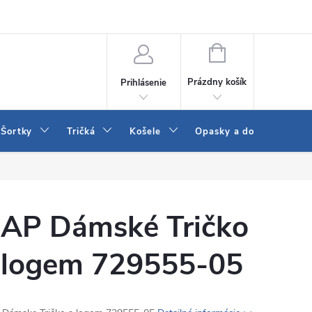
 a LEE
Naša predajňa
Blog
Kontakt
Vrátenie a výmena to
NÁKUPNÝ
KOŠÍK
Prázdny košík
Prihlásenie
Šortky
Tričká
Košele
Opasky a doplnky
AP Dámské Tričko
 logem 729555-05