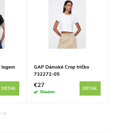
s logem
GAP Dámské Crop tričko
GAP Dá
732272-05
718329
€27
€51
DETAIL
DETAIL
Skladom
Sklad