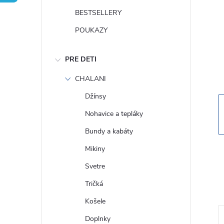
n
BESTSELLERY
ý
POUKAZY
p
PRE DETI
a
CHALANI
Džínsy
n
Nohavice a tepláky
e
Bundy a kabáty
Mikiny
l
Svetre
Tričká
Košele
Doplnky