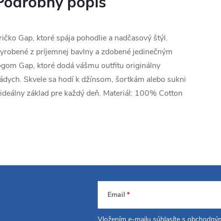
Podrobný popis
ričko Gap, ktoré spája pohodlie a nadčasový štýl.
yrobené z príjemnej bavlny a zdobené jedinečným
ogom Gap, ktoré dodá vášmu outfitu originálny
ádych. Skvele sa hodí k džínsom, šortkám alebo sukni
 ideálny základ pre každý deň. Materiál: 100% Cotton
Email
Vložením e-mailu súhlasíte s
obchodným