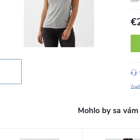
GAP 
€
Jedn
cena
Znač