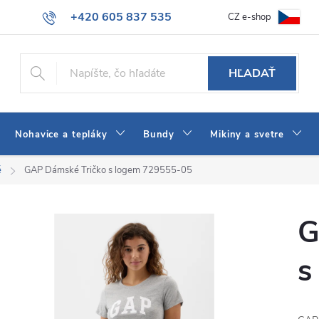
+420 605 837 535
CZ e-shop
atba
Všeobecné obchodné podmienky
Ako vybrať džínsy Wrangler
info@jeans-shop.sk
HĽADAŤ
Nohavice a tepláky
Bundy
Mikiny a svetre
é
GAP Dámské Tričko s logem 729555-05
G
s