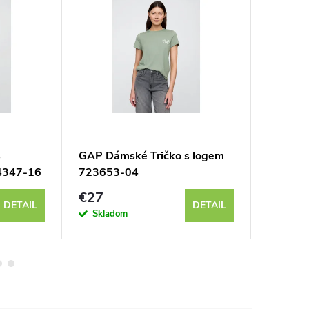
s
GAP Dámské Tričko s logem
GAP Dám
4347-16
723653-04
723622
€27
€20
DETAIL
DETAIL
Skladom
Sklad