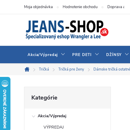
Prejsť
Moja objednávka
Hodnotenie obchodu
Doprava a pl
na
obsah
Akcia/Výpredaj
PRE DETI
DŽÍNSY
Tričká
Tričká pre ženy
Dámske tričká ostatn
Domov
B
Preskočiť
Kategórie
kategórie
o
Akcia/Výpredaj
č
VÝPREDAJ