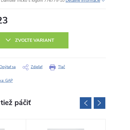
Dámske Tričko s logom 776775-10
Detailné informácie
23
otková
:
ZVOĽTE VARIANT
Opýtať sa
Zdieľať
Tlač
ka:
GAP