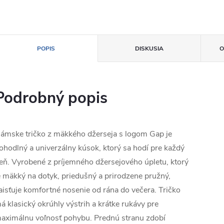
POPIS
DISKUSIA
O
Podrobný popis
ámske tričko z mäkkého džerseja s logom Gap je
ohodlný a univerzálny kúsok, ktorý sa hodí pre každý
eň. Vyrobené z príjemného džersejového úpletu, ktorý
e mäkký na dotyk, priedušný a prirodzene pružný,
aisťuje komfortné nosenie od rána do večera. Tričko
á klasický okrúhly výstrih a krátke rukávy pre
aximálnu voľnosť pohybu. Prednú stranu zdobí