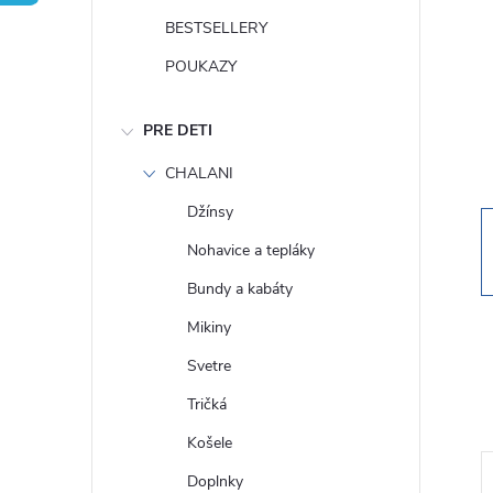
n
BESTSELLERY
ý
POUKAZY
p
PRE DETI
a
CHALANI
Džínsy
n
Nohavice a tepláky
e
Bundy a kabáty
Mikiny
l
Svetre
Tričká
Košele
Doplnky