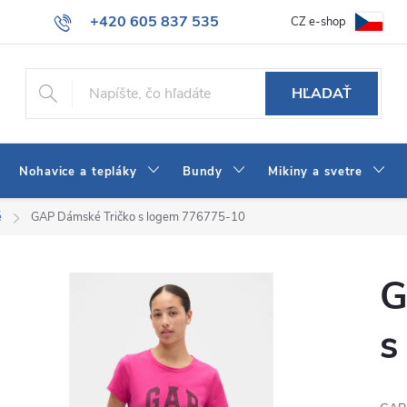
+420 605 837 535
CZ e-shop
atba
Všeobecné obchodné podmienky
Ako vybrať džínsy Wrangler
info@jeans-shop.sk
HĽADAŤ
Nohavice a tepláky
Bundy
Mikiny a svetre
é
GAP Dámské Tričko s logem 776775-10
G
s