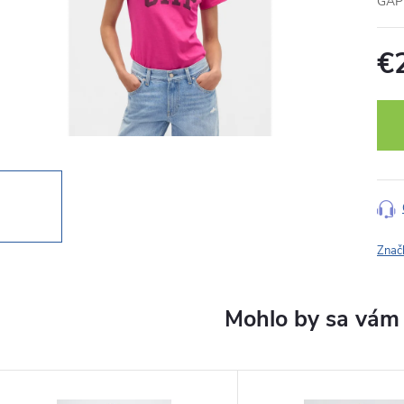
GAP 
€
Jedn
cena
Znač