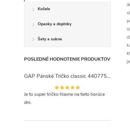
i
Košele
s
p
Opasky a doplnky
s
d
Šaty a sukne
k
k
POSLEDNÉ HODNOTENIE PRODUKTOV
j
GAP Pánské Tričko classic 440775-00
Je to super tričko hlavne na tieto horúce
dni.