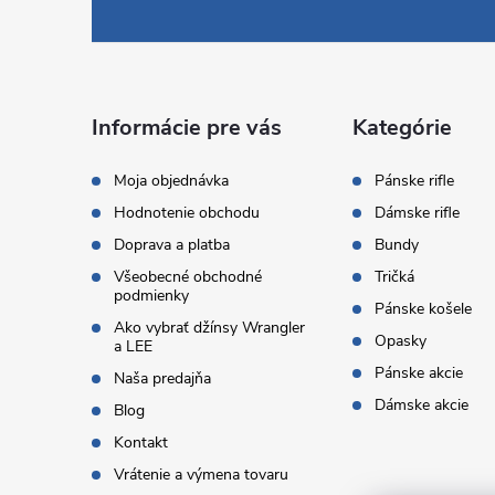
á
p
ä
Informácie pre vás
Kategórie
t
Moja objednávka
Pánske rifle
Hodnotenie obchodu
Dámske rifle
i
Doprava a platba
Bundy
Všeobecné obchodné
Tričká
e
podmienky
Pánske košele
Ako vybrať džínsy Wrangler
Opasky
a LEE
Pánske akcie
Naša predajňa
Dámske akcie
Blog
Kontakt
Vrátenie a výmena tovaru