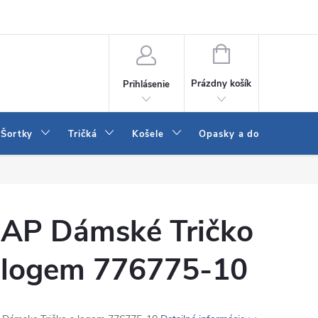
 a LEE
Naša predajňa
Blog
Kontakt
Vrátenie a výmena to
NÁKUPNÝ
KOŠÍK
Prázdny košík
Prihlásenie
Šortky
Tričká
Košele
Opasky a doplnky
AP Dámské Tričko
 logem 776775-10