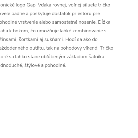
konické logo Gap. Vďaka rovnej, voľnej siluete tričko
kvele padne a poskytuje dostatok priestoru pre
ohodlné vrstvenie alebo samostatné nosenie. Dĺžka
iaha k bokom, čo umožňuje ľahké kombinovanie s
žínsami, šortkami aj sukňami. Hodí sa ako do
aždodenného outfitu, tak na pohodový víkend. Tričko,
toré sa ľahko stane obľúbeným základom šatníka -
ednoduché, štýlové a pohodlné.