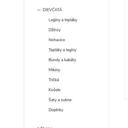
DIEVČATÁ
Legíny a tepláky
Džínsy
Nohavice
Tepláky a legíny
Bundy a kabáty
 Oversize tričko
GAP Dámské Tričko s
Mikiny
4
krátkým rukávem 679172-02
Tričká
€31
DETAIL
DETAIL
Skladom
Košele
Šaty a sukne
Doplnky