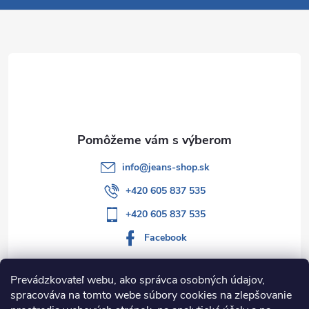
p
ä
t
i
e
info
@
jeans-shop.sk
+420 605 837 535
+420 605 837 535
Facebook
Prevádzkovateľ webu, ako správca osobných údajov,
spracováva na tomto webe súbory cookies na zlepšovanie
Informácie pre vás