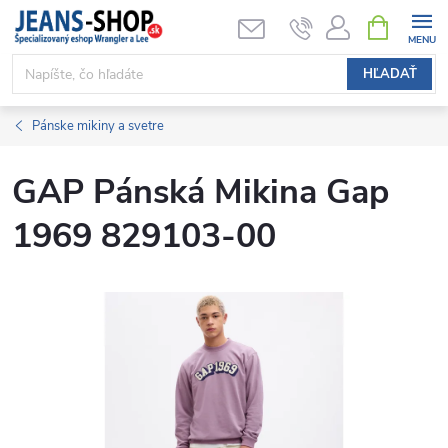
Prejsť
NÁKUPN
KOŠÍK
na
obsah
HĽADAŤ
Pánske mikiny a svetre
GAP Pánská Mikina Gap
1969 829103-00