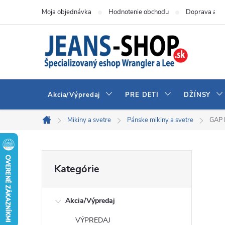
Prejsť
Moja objednávka
Hodnotenie obchodu
Doprava a pl
na
obsah
Akcia/Výpredaj
PRE DETI
DŽÍNSY
Mikiny a svetre
Pánske mikiny a svetre
GAP 
Domov
B
Preskočiť
Kategórie
kategórie
o
Akcia/Výpredaj
č
VÝPREDAJ