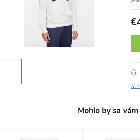
GAP 
€
Jedn
cena
Znač