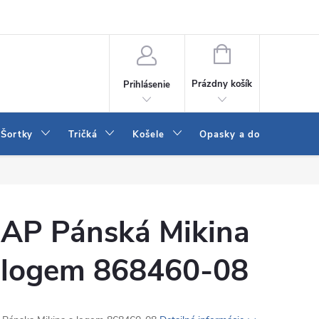
 a LEE
Naša predajňa
Blog
Kontakt
Vrátenie a výmena to
NÁKUPNÝ
KOŠÍK
Prázdny košík
Prihlásenie
Šortky
Tričká
Košele
Opasky a doplnky
AP Pánská Mikina
 logem 868460-08