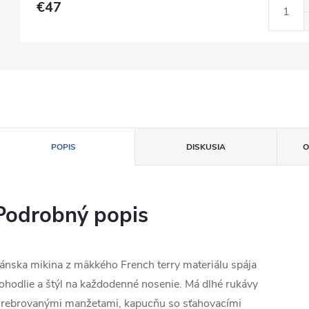
€47
POPIS
DISKUSIA
O
Podrobný popis
ánska mikina z mäkkého French terry materiálu spája
ohodlie a štýl na každodenné nosenie. Má dlhé rukávy
 rebrovanými manžetami, kapucňu so sťahovacími