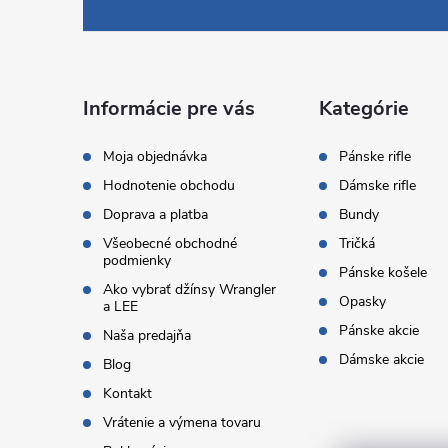
á
p
ä
Informácie pre vás
Kategórie
t
Moja objednávka
Pánske rifle
Hodnotenie obchodu
Dámske rifle
i
Doprava a platba
Bundy
Všeobecné obchodné
Tričká
e
podmienky
Pánske košele
Ako vybrať džínsy Wrangler
Opasky
a LEE
Pánske akcie
Naša predajňa
Dámske akcie
Blog
Kontakt
Vrátenie a výmena tovaru