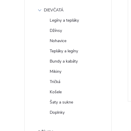
DIEVČATÁ
Legíny a tepláky
Džínsy
Nohavice
Tepláky a legíny
Bundy a kabáty
 Mikina s logem
GAP Pánská Oversize mikina
Mikiny
0
Heavyweight 821291-03
Tričká
€86
DETAIL
DETAIL
Skladom
Košele
Šaty a sukne
Doplnky