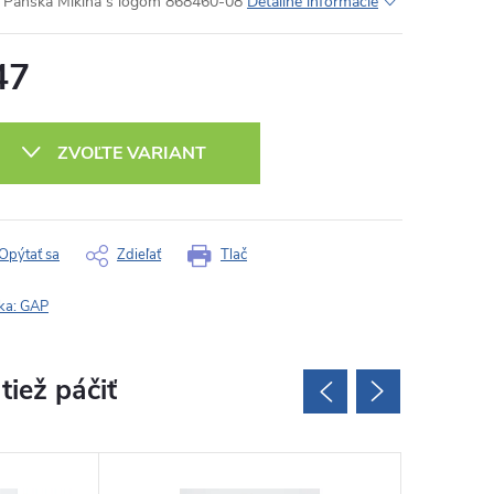
Pánska Mikina s logom 868460-08
Detailné informácie
47
otková
:
ZVOĽTE VARIANT
Opýtať sa
Zdieľať
Tlač
ka:
GAP