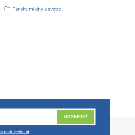
Pánske mikiny a svetre
ODOBERAŤ
i podmienkami
.