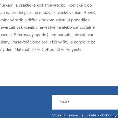
núrkami a praktické klokanie vrecko. Ikonické logo
ap na prednej strane dodáva klasický vzhľad. Rovný,
voľnený strih a dĺžka k bokom zaisťujú pohodlie a
niverzálnosť, ideálny na vrstvenie alebo samostatné
osenie. Rebrovaný spodný lem pomáha udržať tvar
ikiny. Perfektná voľba pre ležérny štýl a pohodlie po
elý deň. Materiál: 77% Cotton 23% Polyester
Email
Vložením e-mailu súhlasíte s
obchodným