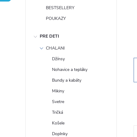
n
BESTSELLERY
ý
POUKAZY
p
PRE DETI
a
CHALANI
Džínsy
n
Nohavice a tepláky
e
Bundy a kabáty
Mikiny
l
Svetre
Tričká
Košele
Doplnky