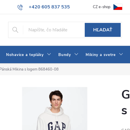
+420 605 837 535
CZ e-shop
atba
Všeobecné obchodné podmienky
Ako vybrať džínsy Wrangler
info@jeans-shop.sk
HĽADAŤ
Nohavice a tepláky
Bundy
Mikiny a svetre
Pánská Mikina s logem 868460-08
G
s