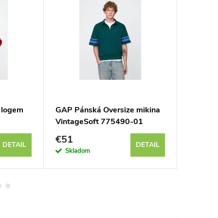
 logem
GAP Pánská Oversize mikina
GAP Pán
VintageSoft 775490-01
Gap 54
€51
€59
DETAIL
DETAIL
Skladom
Sklad