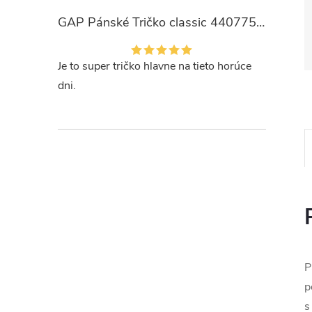
GAP Pánské Tričko classic 440775-00
Je to super tričko hlavne na tieto horúce
dni.
P
p
s