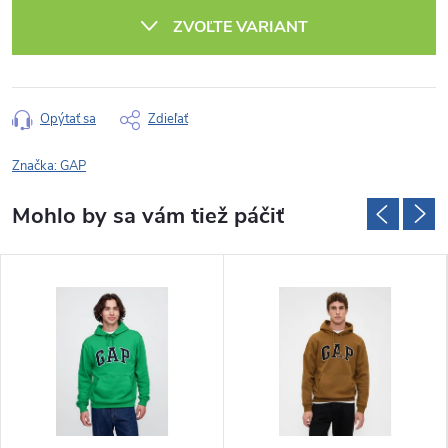
cena:
ZVOĽTE VARIANT
Opýtať sa
Zdieľať
Značka:
GAP