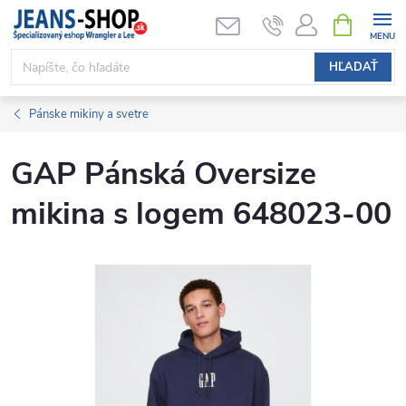
Prejsť
NÁKUPN
KOŠÍK
na
obsah
HĽADAŤ
Pánske mikiny a svetre
GAP Pánská Oversize
mikina s logem 648023-00