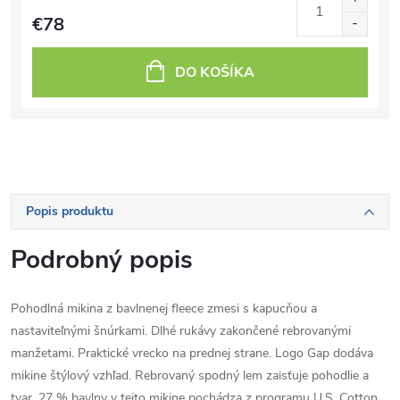
€78
DO KOŠÍKA
Popis produktu
Podrobný popis
Pohodlná mikina z bavlnenej fleece zmesi s kapucňou a
nastaviteľnými šnúrkami. Dlhé rukávy zakončené rebrovanými
manžetami. Praktické vrecko na prednej strane. Logo Gap dodáva
mikine štýlový vzhľad. Rebrovaný spodný lem zaisťuje pohodlie a
tvar. 27 % bavlny v tejto mikine pochádza z programu U.S. Cotton