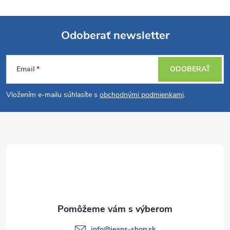
Odoberať newsletter
Z
Email
ODOBERAŤ
á
Vložením e-mailu súhlasíte s
obchodnými podmienkami
.
p
ä
t
i
e
info
@
jeans-shop.sk