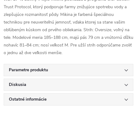
Trust Protocol, ktorý podporuje farmy znižujúce spotrebu vody a
zlepšujúce rozmanitosť pôdy. Mikina je farbená špeciálnou
technikou pre neuveriteľnú jemnosť, vďaka ktorej sa stane vašim
obľúbeným kúskom od prvého obliekania. Strih: Oversize, voľný na
tele. Modelové meria 185–188 cm, majú pás 79 cm a vnútornú dĺžku
nohavíc 81–84 cm; nosí veľkosť M. Pre užší strih odporúčame zvoliť
o jednu až dve veľkosti menšie.
Parametre produktu
Diskusia
Ostatné informácie