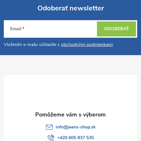
Odoberať newsletter
Z
Email
ODOBERAŤ
á
Vložením e-mailu súhlasíte s
obchodnými podmienkami
.
p
ä
t
i
e
info
@
jeans-shop.sk
+420 605 837 535