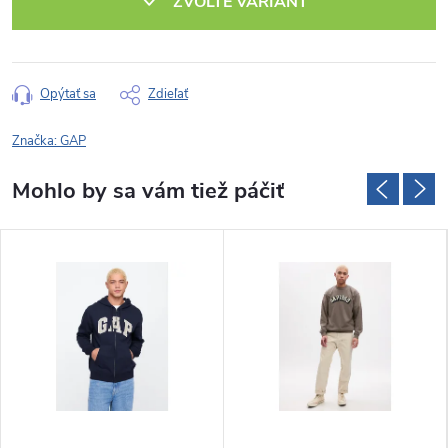
ZVOĽTE VARIANT
Opýtať sa
Zdieľať
Značka:
GAP