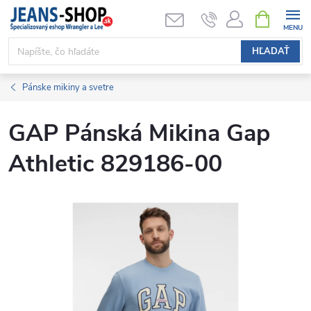
Prejsť
NÁKUPN
KOŠÍK
na
obsah
HĽADAŤ
Pánske mikiny a svetre
GAP Pánská Mikina Gap
Athletic 829186-00