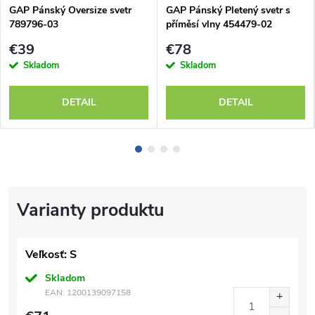
GAP Pánský Oversize svetr
GAP Pánský Pletený svetr s
789796-03
příměsí vlny 454479-02
€39
€78
Skladom
Skladom
DETAIL
DETAIL
Veľkosť: S
Skladom
EAN:
1200139097158