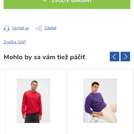
ZVOĽTE VARIANT
Opýtať sa
Zdieľať
Značka:
GAP