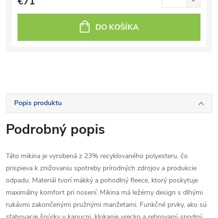
€71
DO KOŠÍKA
Popis produktu
Podrobný popis
Táto mikina je vyrobená z 23% recyklovaného polyesteru, čo
prispieva k znižovaniu spotreby prírodných zdrojov a produkcie
odpadu. Materiál tvorí mäkký a pohodlný fleece, ktorý poskytuje
maximálny komfort pri nosení. Mikina má ležérny design s dlhými
rukávmi zakončenými pružnými manžetami. Funkčné prvky, ako sú
sťahovacie šnúrky v kapucni, klokanie vrecko a rebrovaný spodný