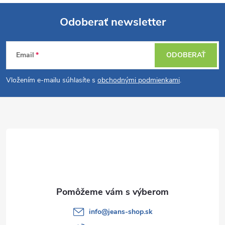
Odoberať newsletter
Z
Email
ODOBERAŤ
á
Vložením e-mailu súhlasíte s
obchodnými podmienkami
.
p
ä
t
i
e
info
@
jeans-shop.sk