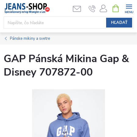
Prejsť
NÁKUPN
KOŠÍK
na
obsah
HĽADAŤ
Pánske mikiny a svetre
GAP Pánská Mikina Gap &
Disney 707872-00