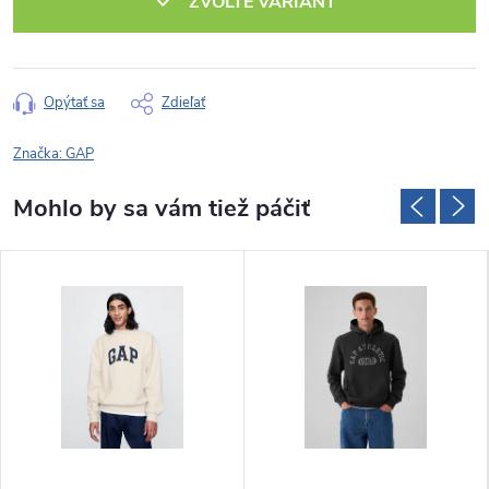
ZVOĽTE VARIANT
Opýtať sa
Zdieľať
Značka:
GAP