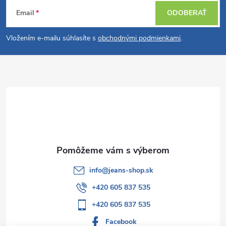
Z
Email
ODOBERAŤ
á
Vložením e-mailu súhlasíte s
obchodnými podmienkami
.
p
ä
t
i
e
info
@
jeans-shop.sk
+420 605 837 535
+420 605 837 535
Facebook