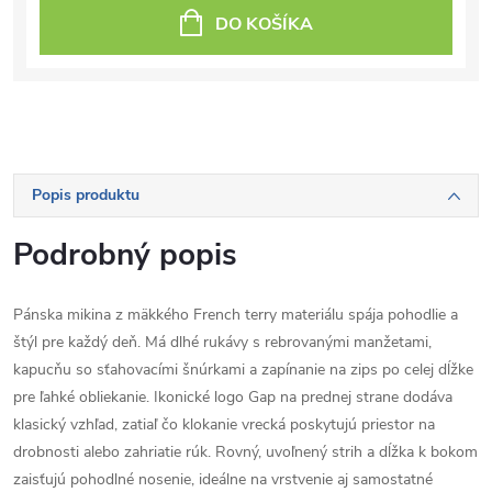
DO KOŠÍKA
Popis produktu
Podrobný popis
Pánska mikina z mäkkého French terry materiálu spája pohodlie a
štýl pre každý deň. Má dlhé rukávy s rebrovanými manžetami,
kapucňu so sťahovacími šnúrkami a zapínanie na zips po celej dĺžke
pre ľahké obliekanie. Ikonické logo Gap na prednej strane dodáva
klasický vzhľad, zatiaľ čo klokanie vrecká poskytujú priestor na
drobnosti alebo zahriatie rúk. Rovný, uvoľnený strih a dĺžka k bokom
zaisťujú pohodlné nosenie, ideálne na vrstvenie aj samostatné