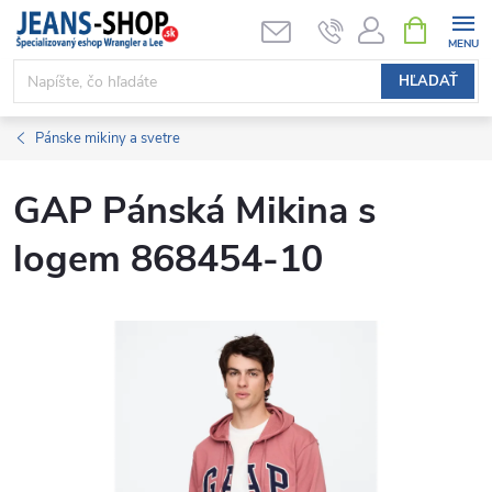
Prejsť
NÁKUPN
KOŠÍK
na
obsah
HĽADAŤ
Pánske mikiny a svetre
GAP Pánská Mikina s
logem 868454-10