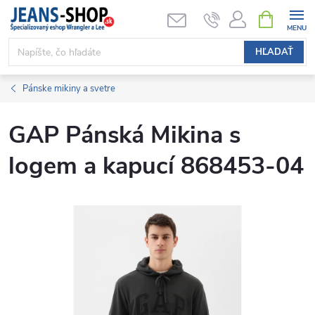
Prejsť
NÁKUPN
KOŠÍK
na
obsah
HĽADAŤ
Pánske mikiny a svetre
GAP Pánská Mikina s
logem a kapucí 868453-04