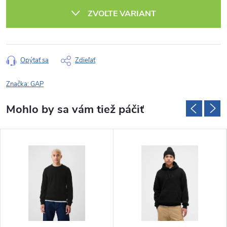
cena:
ZVOĽTE VARIANT
Opýtať sa
Zdieľať
Značka:
GAP