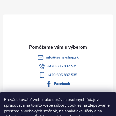
ä
t
i
e
info
@
jeans-shop.sk
+420 605 837 535
+420 605 837 535
Facebook
Prevádzkovateľ webu, ako správca osobných údajov,
spracováva na tomto webe súbory cookies na zlepšovanie
Informácie pre vás
prostredia webových stránok, na analytické účely a na