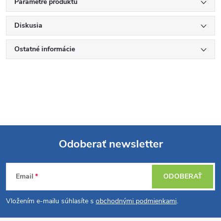
Parametre produktu
Diskusia
Ostatné informácie
Odoberať newsletter
Z
Email
ODOBERAŤ
á
Vložením e-mailu súhlasíte s
obchodnými podmienkami
.
p