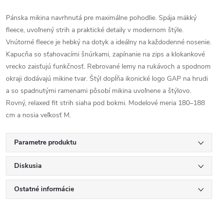
Pánska mikina navrhnutá pre maximálne pohodlie. Spája mäkký
fleece, uvoľnený strih a praktické detaily v modernom štýle.
Vnútorné fleece je hebký na dotyk a ideálny na každodenné nosenie.
Kapucňa so sťahovacími šnúrkami, zapínanie na zips a klokankové
vrecko zaisťujú funkčnosť. Rebrované lemy na rukávoch a spodnom
okraji dodávajú mikine tvar. Štýl dopĺňa ikonické logo GAP na hrudi
a so spadnutými ramenami pôsobí mikina uvoľnene a štýlovo.
Rovný, relaxed fit strih siaha pod bokmi. Modelové meria 180–188
cm a nosia veľkosť M.
Parametre produktu
Diskusia
Ostatné informácie