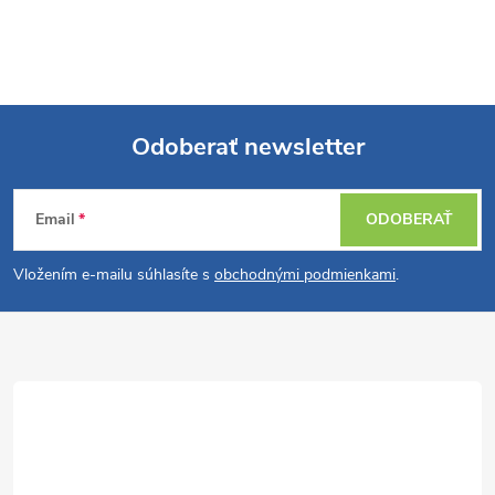
Odoberať newsletter
Z
Email
ODOBERAŤ
á
Vložením e-mailu súhlasíte s
obchodnými podmienkami
.
p
ä
t
i