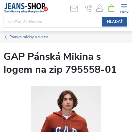
Prejsť
NÁKUPN
KOŠÍK
na
obsah
HĽADAŤ
Pánske mikiny a svetre
GAP Pánská Mikina s
logem na zip 795558-01