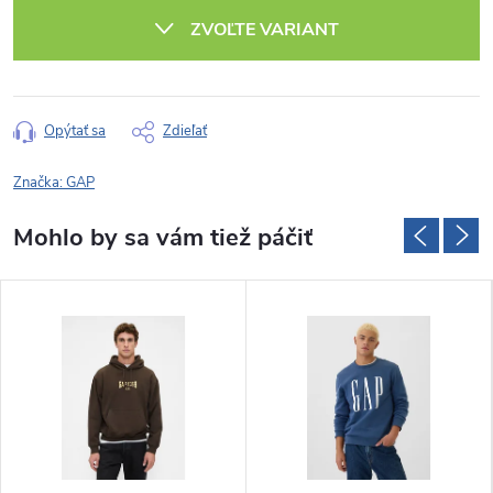
cena:
ZVOĽTE VARIANT
Opýtať sa
Zdieľať
Značka:
GAP