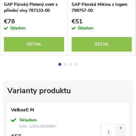
GAP Pánský Pletený svetr s
GAP Pánská Mikina s logem
příměsí vlny 787133-00
799757-00
€78
€51
Skladom
Skladom
DETAIL
DETAIL
Veľkosť: M
Skladom
EAN:
1200138429967