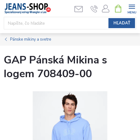
Prejsť
NÁKUPN
KOŠÍK
na
obsah
HĽADAŤ
Pánske mikiny a svetre
GAP Pánská Mikina s
logem 708409-00