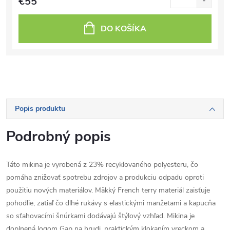
€55
DO KOŠÍKA
Popis produktu
Podrobný popis
Táto mikina je vyrobená z 23% recyklovaného polyesteru, čo
pomáha znižovať spotrebu zdrojov a produkciu odpadu oproti
použitiu nových materiálov. Mäkký French terry materiál zaisťuje
pohodlie, zatiaľ čo dlhé rukávy s elastickými manžetami a kapucňa
so sťahovacími šnúrkami dodávajú štýlový vzhľad. Mikina je
doplnená logom Gap na hrudi, praktickým klokaním vreckom a