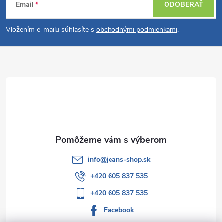
Email
ODOBERAŤ
á
Vložením e-mailu súhlasíte s
obchodnými podmienkami
.
p
ä
t
i
e
info
@
jeans-shop.sk
+420 605 837 535
+420 605 837 535
Facebook