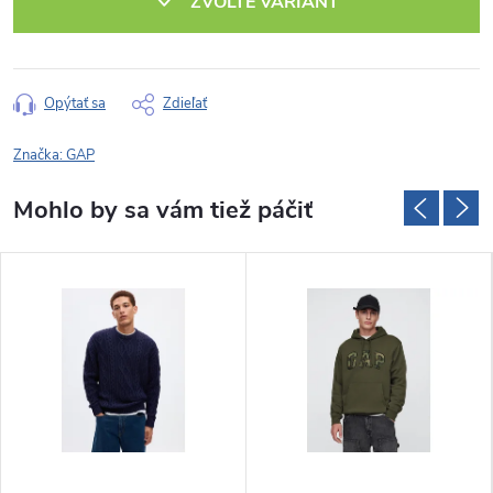
ZVOĽTE VARIANT
Opýtať sa
Zdieľať
Značka:
GAP