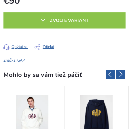
€90
Jednotková
cena:
ZVOĽTE VARIANT
Opýtať sa
Zdieľať
Značka:
GAP