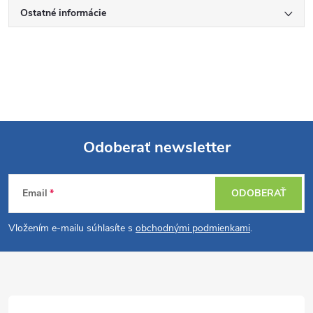
Ostatné informácie
Odoberať newsletter
Z
Email
ODOBERAŤ
á
Vložením e-mailu súhlasíte s
obchodnými podmienkami
.
p
ä