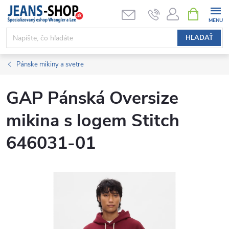
Prejsť
NÁKUPN
KOŠÍK
na
obsah
HĽADAŤ
Pánske mikiny a svetre
GAP Pánská Oversize
mikina s logem Stitch
646031-01