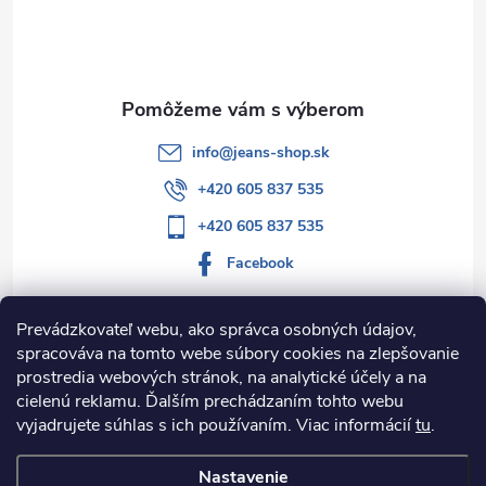
t
i
e
info
@
jeans-shop.sk
+420 605 837 535
+420 605 837 535
Facebook
Prevádzkovateľ webu, ako správca osobných údajov,
spracováva na tomto webe súbory cookies na zlepšovanie
Informácie pre vás
prostredia webových stránok, na analytické účely a na
cielenú reklamu. Ďalším prechádzaním tohto webu
Kategórie
vyjadrujete súhlas s ich používaním. Viac informácií
tu
.
Nastavenie