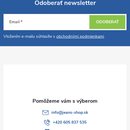
Odoberať newsletter
Z
Email
ODOBERAŤ
á
Vložením e-mailu súhlasíte s
obchodnými podmienkami
.
p
ä
t
i
e
info
@
jeans-shop.sk
+420 605 837 535