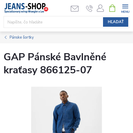
Prejsť
NÁKUPN
KOŠÍK
na
obsah
HĽADAŤ
Pánske šortky
GAP Pánské Bavlněné
kraťasy 866125-07