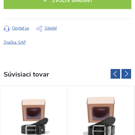
ZVOĽTE VARIANT
Opýtať sa
Zdieľať
Značka:
GAP
Súvisiaci tovar