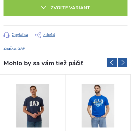
cena:
ZVOĽTE VARIANT
Opýtať sa
Zdieľať
Značka:
GAP