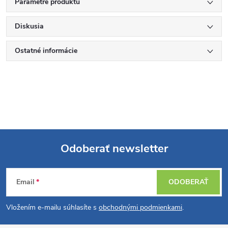
Parametre produktu
Diskusia
Ostatné informácie
Odoberať newsletter
Z
Email
ODOBERAŤ
á
Vložením e-mailu súhlasíte s
obchodnými podmienkami
.
p