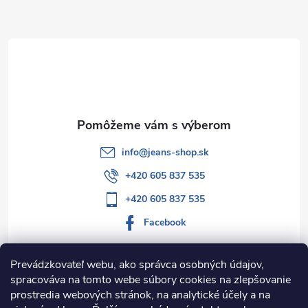
ä
t
i
e
info
@
jeans-shop.sk
+420 605 837 535
+420 605 837 535
Facebook
Prevádzkovateľ webu, ako správca osobných údajov,
spracováva na tomto webe súbory cookies na zlepšovanie
Informácie pre vás
prostredia webových stránok, na analytické účely a na