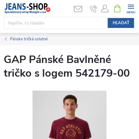
Prejsť
NÁKUPN
KOŠÍK
na
obsah
HĽADAŤ
Pánske tričká ostatné
GAP Pánské Bavlněné
tričko s logem 542179-00