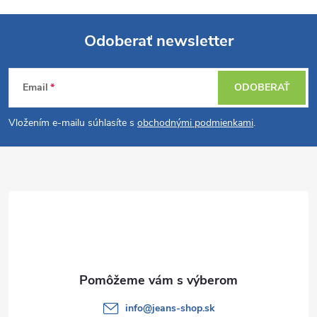
Odoberať newsletter
Z
Email
ODOBERAŤ
á
Vložením e-mailu súhlasíte s
obchodnými podmienkami
.
p
ä
t
i
e
info
@
jeans-shop.sk