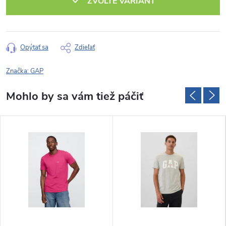
ZVOĽTE VARIANT
Opýtať sa
Zdieľať
Značka:
GAP