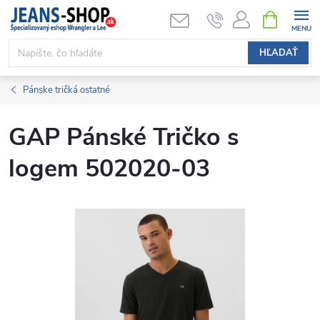
Prejsť
NÁKUPN
KOŠÍK
na
obsah
HĽADAŤ
Pánske tričká ostatné
GAP Pánské Tričko s
logem 502020-03