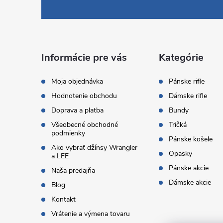
á
p
ä
Informácie pre vás
Kategórie
t
Moja objednávka
Pánske rifle
Hodnotenie obchodu
Dámske rifle
i
Doprava a platba
Bundy
Všeobecné obchodné
Tričká
e
podmienky
Pánske košele
Ako vybrať džínsy Wrangler
Opasky
a LEE
Pánske akcie
Naša predajňa
Dámske akcie
Blog
Kontakt
Vrátenie a výmena tovaru