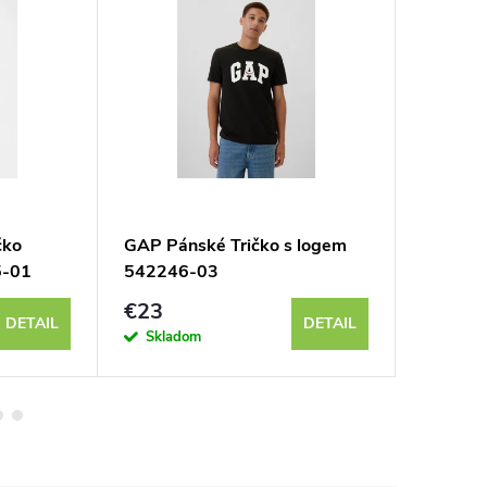
čko
GAP Pánské Tričko s logem
GAP Pán
5-01
542246-03
Everyda
€23
€23
DETAIL
DETAIL
Skladom
Sklad