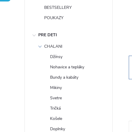
n
BESTSELLERY
ý
POUKAZY
p
PRE DETI
a
CHALANI
Džínsy
n
Nohavice a tepláky
e
Bundy a kabáty
Mikiny
l
Svetre
Tričká
Košele
Doplnky
Totálny výpredaj!