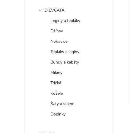
DIEVČATÁ
Legíny a tepláky
Džínsy
Nohavice
Tepláky a legíny
Bundy a kabáty
 Tričko Gap logo
GAP Pánské Tričko s vaflovým
Mikiny
7
vzorem 795644-00 - výpredaj
Tričká
€35
DETAIL
DETAIL
Skladom
Košele
Šaty a sukne
Doplnky