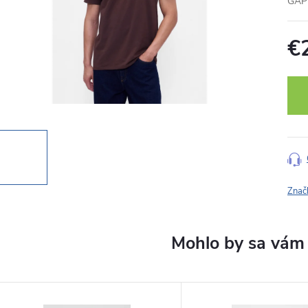
GAP 
€
Jedn
cena
Znač