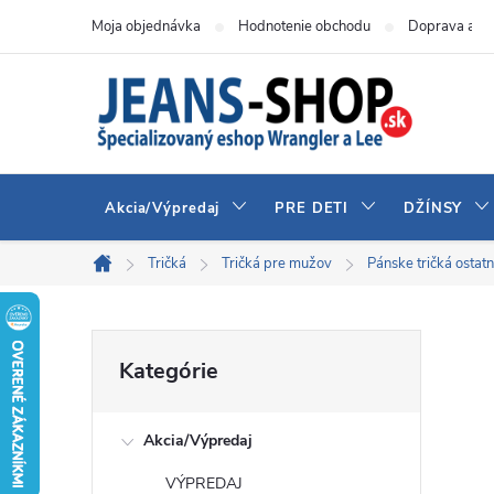
Prejsť
Moja objednávka
Hodnotenie obchodu
Doprava a pl
na
obsah
Akcia/Výpredaj
PRE DETI
DŽÍNSY
Tričká
Tričká pre mužov
Pánske tričká ostat
Domov
B
Preskočiť
Kategórie
kategórie
o
Akcia/Výpredaj
č
VÝPREDAJ