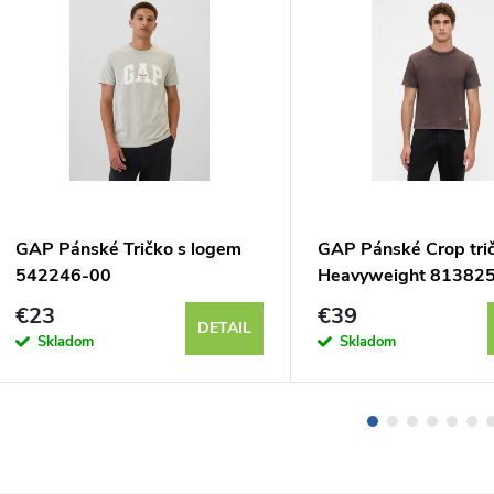
GAP Pánské Tričko s logem
GAP Pánské Crop tri
542246-00
Heavyweight 81382
€23
€39
DETAIL
Skladom
Skladom