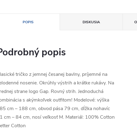
POPIS
DISKUSIA
O
Podrobný popis
lasické tričko z jemnej česanej bavlny, príjemné na
elodenné nosenie. Okrúhly výstrih a krátke rukávy. Na
rednej strane logo Gap. Rovný strih. Jednoduchá
ombinácia s akýmkoľvek outfitom! Modelové: výška
85 cm – 188 cm, obvod pása 79 cm, dĺžka nohavíc
1 cm – 84 cm, nosí veľkosť M. Materiál: 100% Cotton
etter Cotton