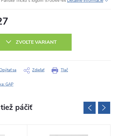
Pánske Tričko s logom 570044-44
Detailné informácie
27
otková
:
ZVOĽTE VARIANT
Opýtať sa
Zdieľať
Tlač
ka:
GAP