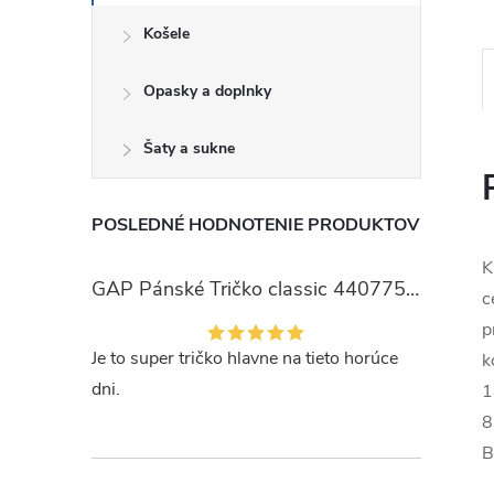
Košele
Opasky a doplnky
Šaty a sukne
POSLEDNÉ HODNOTENIE PRODUKTOV
K
GAP Pánské Tričko classic 440775-00
c
p
Je to super tričko hlavne na tieto horúce
k
dni.
1
8
B