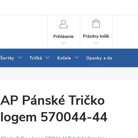
 a LEE
Naša predajňa
Blog
Kontakt
Vrátenie a výmena to
NÁKUPNÝ
KOŠÍK
Prázdny košík
Prihlásenie
Šortky
Tričká
Košele
Opasky a doplnky
AP Pánské Tričko
 logem 570044-44