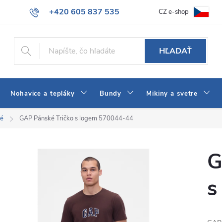
+420 605 837 535
CZ e-shop
atba
Všeobecné obchodné podmienky
Ako vybrať džínsy Wrangler
info@jeans-shop.sk
HĽADAŤ
Nohavice a tepláky
Bundy
Mikiny a svetre
né
GAP Pánské Tričko s logem 570044-44
G
s