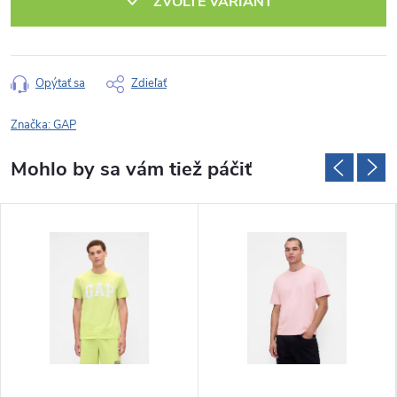
ZVOĽTE VARIANT
Opýtať sa
Zdieľať
Značka:
GAP