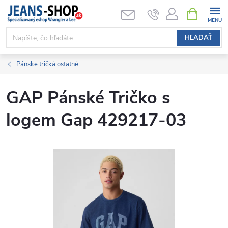
Prejsť
NÁKUPN
KOŠÍK
na
obsah
HĽADAŤ
Pánske tričká ostatné
GAP Pánské Tričko s
logem Gap 429217-03