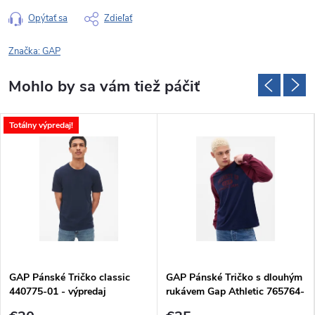
Opýtať sa
Zdieľať
Značka:
GAP
Totálny výpredaj!
GAP Pánské Tričko classic
GAP Pánské Tričko s dlouhým
440775-01 - výpredaj
rukávem Gap Athletic 765764-
02