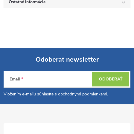
Ostatné informácie
Odoberať newsletter
Z
Email
ODOBERAŤ
á
Vložením e-mailu súhlasíte s
obchodnými podmienkami
.
p
ä
t