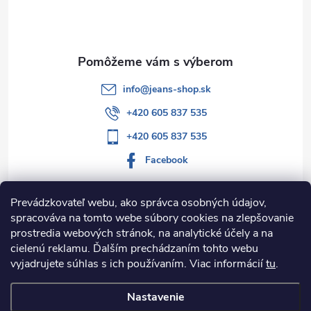
i
e
info
@
jeans-shop.sk
+420 605 837 535
+420 605 837 535
Facebook
Prevádzkovateľ webu, ako správca osobných údajov,
spracováva na tomto webe súbory cookies na zlepšovanie
Informácie pre vás
prostredia webových stránok, na analytické účely a na
cielenú reklamu. Ďalším prechádzaním tohto webu
Kategórie
vyjadrujete súhlas s ich používaním. Viac informácií
tu
.
Nastavenie