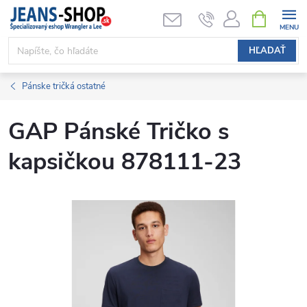
Prejsť
NÁKUPN
KOŠÍK
na
obsah
HĽADAŤ
Pánske tričká ostatné
GAP Pánské Tričko s
kapsičkou 878111-23