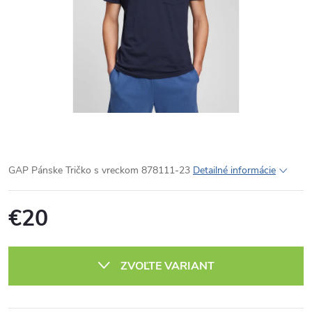
GAP Pánske Tričko s vreckom 878111-23
Detailné informácie
€20
Jednotková
cena:
ZVOĽTE VARIANT