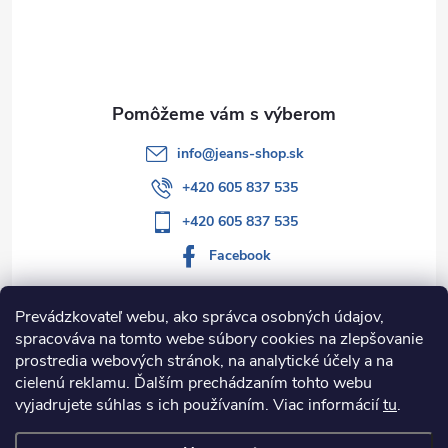
t
i
e
info
@
jeans-shop.sk
+420 605 837 535
+420 605 837 535
Facebook
Prevádzkovateľ webu, ako správca osobných údajov,
spracováva na tomto webe súbory cookies na zlepšovanie
Informácie pre vás
prostredia webových stránok, na analytické účely a na
cielenú reklamu. Ďalším prechádzaním tohto webu
Kategórie
vyjadrujete súhlas s ich používaním. Viac informácií
tu
.