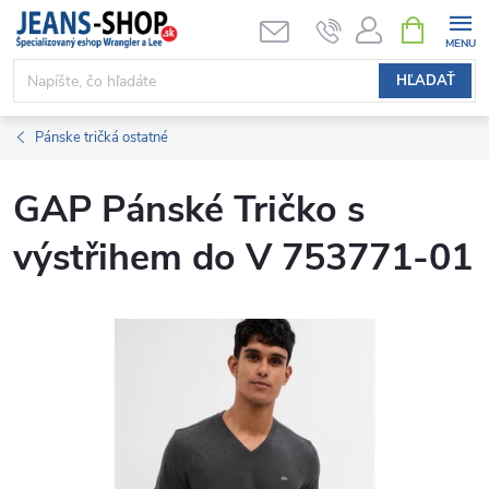
Prejsť
NÁKUPN
KOŠÍK
na
obsah
HĽADAŤ
Pánske tričká ostatné
GAP Pánské Tričko s
výstřihem do V 753771-01