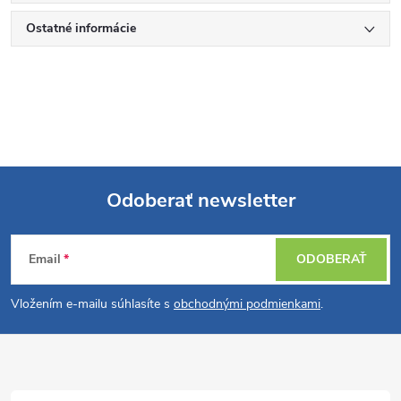
Ostatné informácie
Odoberať newsletter
Z
Email
ODOBERAŤ
á
Vložením e-mailu súhlasíte s
obchodnými podmienkami
.
p
ä