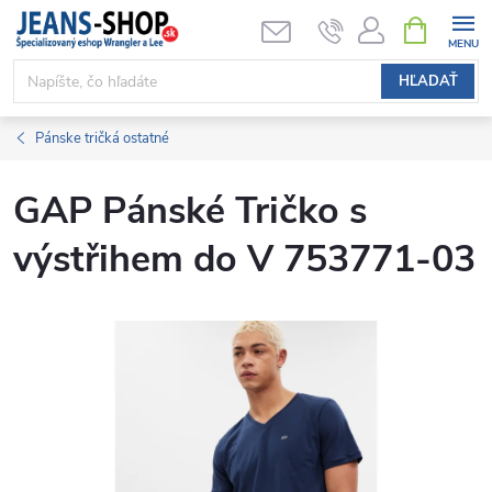
Prejsť
NÁKUPN
KOŠÍK
na
obsah
HĽADAŤ
Pánske tričká ostatné
GAP Pánské Tričko s
výstřihem do V 753771-03