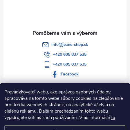
t
i
e
info
@
jeans-shop.sk
+420 605 837 535
+420 605 837 535
Facebook
Prevádzkovateľ webu, ako správca osobných údajov,
spracováva na tomto webe súbory cookies na zlepšovanie
Informácie pre vás
prostredia webových stránok, na analytické účely a na
cielenú reklamu. Ďalším prechádzaním tohto webu
Kategórie
vyjadrujete súhlas s ich používaním. Viac informácií
tu
.