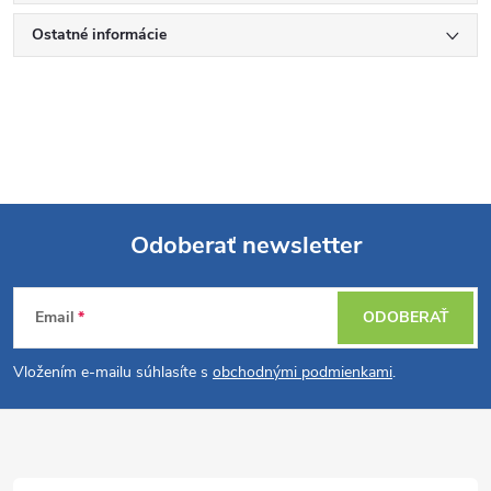
Ostatné informácie
Odoberať newsletter
Z
Email
ODOBERAŤ
á
Vložením e-mailu súhlasíte s
obchodnými podmienkami
.
p
ä