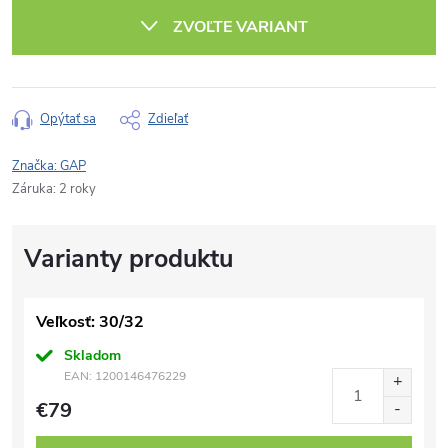
cena:
ZVOĽTE VARIANT
Opýtať sa
Zdieľať
Značka:
GAP
Záruka
:
2 roky
Veľkosť: 30/32
Skladom
EAN:
1200146476229
€79