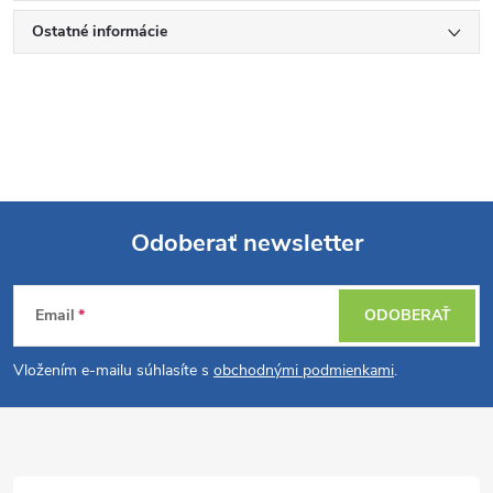
Ostatné informácie
Odoberať newsletter
Z
Email
ODOBERAŤ
á
Vložením e-mailu súhlasíte s
obchodnými podmienkami
.
p
ä