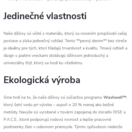
Jedinečné vlastnosti
Naše džínsy sú ušité z materiálu, ktorý sa nosením prispôsobí vašej
postave a získa jedinečný vzhľad. Tento **pevný denim** bez streče
je ideálny pre tých, ktorí hľadajú trvanlivosť a kvalitu. Tmavý odtieň a
dizajn s piatimi vreckami dodávajú džínsom jednoduchý a
univerzálny štýl, ktorý sa hodí ku všetkému.
Ekologická výroba
Sme hrdí na to, že naše džínsy sú súčasťou programu
Washwell™
,
ktorý šetrí vodu pri výrobe – aspoň o 20 % menej ako bežné
metódy. Navyše sú vyrobené v továrni zapojenej do iniciatív RISE a
P.A.C.E., ktoré podporujú rodovú rovnosť a lepšie pracovné
podmienky žien v odevnom priemysle. Týmto spôsobom nielenže