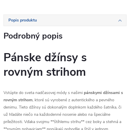
Popis produktu
Podrobný popis
Pánske džínsy s
rovným strihom
Vstúpte do sveta nadčasovej módy s našimi
pánskymi džínsami s
rovným strihom
, ktoré sú vyrobené z autentického a pevného
denimu. Tieto džínsy sú dokonalým doplnkom každého šatníka, či
už hľadáte niečo na každodenné nosenie alebo na špeciálne
príležitosti. Vďaka svojmu **štíhlemu strihu** cez boky a stehná a
**rovným nohaviciam** ponúkajú pohodlie a štýl v jednom.