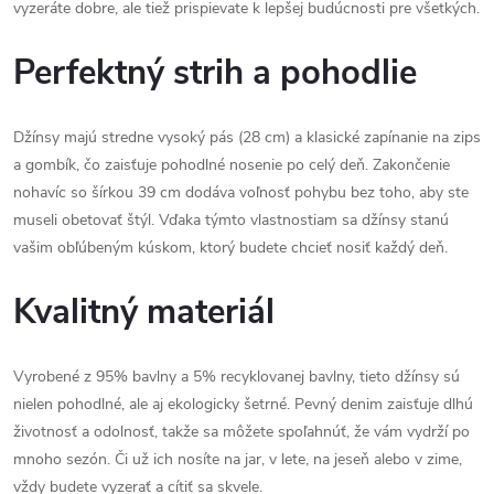
vyzeráte dobre, ale tiež prispievate k lepšej budúcnosti pre všetkých.
Perfektný strih a pohodlie
Džínsy majú stredne vysoký pás (28 cm) a klasické zapínanie na zips
a gombík, čo zaisťuje pohodlné nosenie po celý deň. Zakončenie
nohavíc so šírkou 39 cm dodáva voľnosť pohybu bez toho, aby ste
museli obetovať štýl. Vďaka týmto vlastnostiam sa džínsy stanú
vašim obľúbeným kúskom, ktorý budete chcieť nosiť každý deň.
Kvalitný materiál
Vyrobené z 95% bavlny a 5% recyklovanej bavlny, tieto džínsy sú
nielen pohodlné, ale aj ekologicky šetrné. Pevný denim zaisťuje dlhú
životnosť a odolnosť, takže sa môžete spoľahnúť, že vám vydrží po
mnoho sezón. Či už ich nosíte na jar, v lete, na jeseň alebo v zime,
vždy budete vyzerať a cítiť sa skvele.