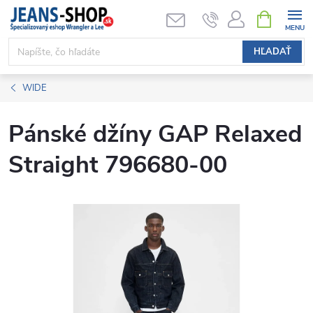
Prejsť
NÁKUPN
KOŠÍK
na
obsah
HĽADAŤ
WIDE
Pánské džíny GAP Relaxed
Straight 796680-00