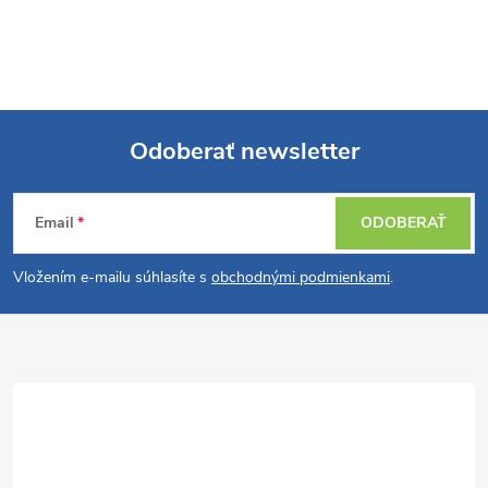
Odoberať newsletter
Z
Email
ODOBERAŤ
á
Vložením e-mailu súhlasíte s
obchodnými podmienkami
.
p
ä
t
i