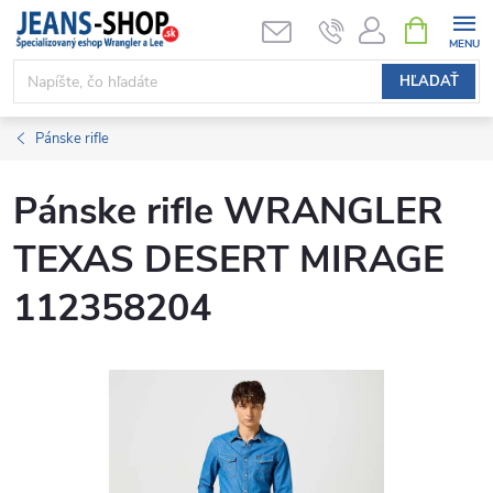
Prejsť
NÁKUPN
KOŠÍK
na
obsah
HĽADAŤ
Pánske rifle
Pánske rifle WRANGLER
TEXAS DESERT MIRAGE
112358204