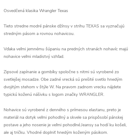
Osvedčená klasika Wrangler Texas
Tieto stredne modré pánske džínsy v strihu TEXAS sa vyznačujú
stredným pásom a rovnou nohavicou.
Vďaka veľmi jemnému šúpaniu na predných stranách nohavíc majú
nohavice veľmi mladistvý vzhľad.
Zipsové zapínanie a gombíky spoločne s nitmi sú vyrobené zo
svetlejšej mosadze. Obe zadné vrecká sú prešité svetlo hnedým
dvojitým stehom v štýle W. Na pravom zadnom vrecku nájdete
typickú koženú nášivku s logom značky WRANGLER.
Nohavice sú vyrobené z denného s prímesou elastanu, preto je
materiál na dotyk veľmi pohodlný a skvele sa prispôsobí pánskej
postave a jeho nosenie je veľmi pohodlné.Jeansy sa hodí ku košeli,
ale aj tričku. Vhodné doplniť hnedým koženým pásikom.