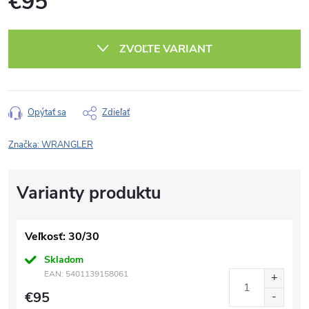
€95
Jednotková
cena:
ZVOĽTE VARIANT
Opýtať sa
Zdieľať
Značka:
WRANGLER
Veľkosť: 30/30
Skladom
EAN:
5401139158061
€95