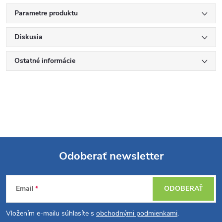
Parametre produktu
Diskusia
Ostatné informácie
Odoberať newsletter
Z
Email
ODOBERAŤ
á
Vložením e-mailu súhlasíte s
obchodnými podmienkami
.