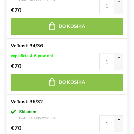
EAN:
5400852558332
€70
DO KOŠÍKA
Veľkosť: 34/36
expedícia 4-6 prac.dní
€70
DO KOŠÍKA
Veľkosť: 36/32
Skladom
EAN:
5400852558264
€70