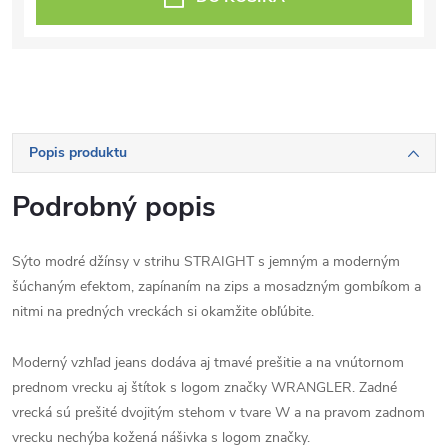
Popis produktu
Podrobný popis
Sýto modré džínsy v strihu STRAIGHT s jemným a moderným
šúchaným efektom, zapínaním na zips a mosadzným gombíkom a
nitmi na predných vreckách si okamžite obľúbite.
Moderný vzhľad jeans dodáva aj tmavé prešitie a na vnútornom
prednom vrecku aj štítok s logom značky WRANGLER.
Zadné
vrecká sú prešité dvojitým stehom v tvare W a na pravom zadnom
vrecku nechýba kožená nášivka s logom značky.