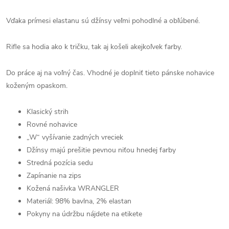
Vďaka prímesi elastanu sú džínsy veľmi pohodlné a obľúbené.
Rifle sa hodia ako k tričku, tak aj košeli akejkoľvek farby.
Do práce aj na voľný čas.
Vhodné je doplniť tieto pánske nohavice
koženým opaskom.
Klasický strih
Rovné nohavice
„W“ vyšívanie zadných vreciek
Džínsy majú prešitie pevnou niťou hnedej farby
Stredná pozícia sedu
Zapínanie na zips
Kožená našivka WRANGLER
Materiál: 98% bavlna, 2% elastan
Pokyny na údržbu nájdete na etikete