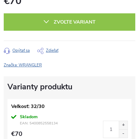
€70
Jednotková
cena:
ZVOĽTE VARIANT
Opýtať sa
Zdieľať
Značka:
WRANGLER
Veľkosť: 32/30
Skladom
EAN:
5400852558134
€70