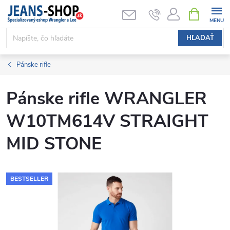
Prejsť
NÁKUPN
KOŠÍK
na
obsah
HĽADAŤ
Pánske rifle
Pánske rifle WRANGLER
W10TM614V STRAIGHT
MID STONE
BESTSELLER