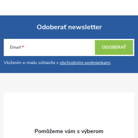
Odoberať newsletter
Z
Email
ODOBERAŤ
á
Vložením e-mailu súhlasíte s
obchodnými podmienkami
.
p
ä
t
i
e