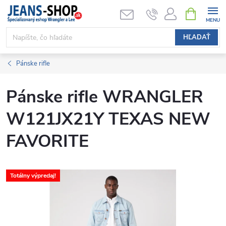
Prejsť
NÁKUPN
KOŠÍK
na
obsah
HĽADAŤ
Pánske rifle
Pánske rifle WRANGLER
W121JX21Y TEXAS NEW
FAVORITE
Totálny výpredaj!