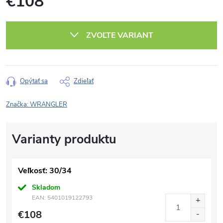
€108
Jednotková
cena:
ZVOĽTE VARIANT
Opýtať sa
Zdieľať
Značka:
WRANGLER
Veľkosť: 30/34
Skladom
EAN:
5401019122793
€108