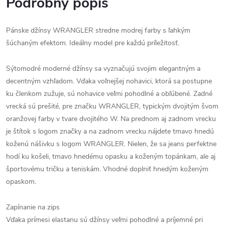
Podrobný popis
Pánske džínsy WRANGLER stredne modrej farby s ľahkým
šúchaným efektom. Ideálny model pre každú príležitosť.
Sýtomodré moderné džínsy sa vyznačujú svojim elegantným a
decentným vzhľadom. Vďaka voľnejšej nohavici, ktorá sa postupne
ku členkom zužuje, sú nohavice veľmi pohodlné a obľúbené. Zadné
vrecká sú prešité, pre značku WRANGLER, typickým dvojitým švom
oranžovej farby v tvare dvojitého W. Na prednom aj zadnom vrecku
je štítok s logom značky a na zadnom vrecku nájdete tmavo hnedú
koženú nášivku s logom WRANGLER. Nielen, že sa jeans perfektne
hodí ku košeli, tmavo hnedému opasku a koženým topánkam, ale aj
športovému tričku a teniskám. Vhodné doplniť hnedým koženým
opaskom.
Zapínanie na zips
Vďaka prímesi elastanu sú džínsy veľmi pohodlné a príjemné pri