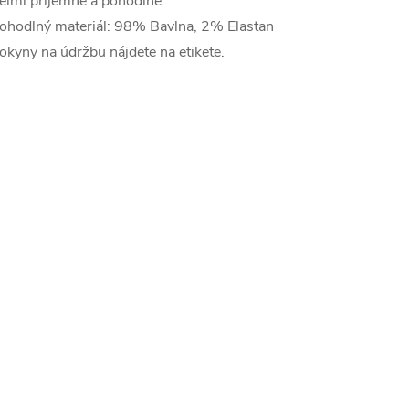
eľmi príjemné a pohodlné
ohodlný materiál: 98% Bavlna, 2% Elastan
okyny na údržbu nájdete na etikete.