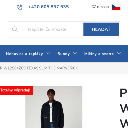
+420 605 837 535
CZ e-shop
atba
Všeobecné obchodné podmienky
Ako vybrať džínsy Wrangler
info@jeans-shop.sk
HĽADAŤ
Nohavice a tepláky
Bundy
Mikiny a svetre
LER W12S84Z89 TEXAS SLIM THE MARVERICK
P
Totálny výpredaj!
W