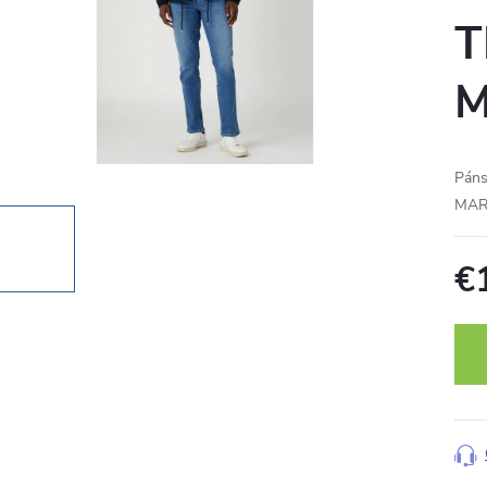
T
M
Pán
MAR
€
Jedn
cena