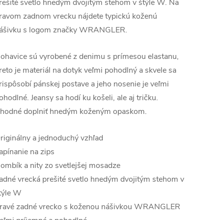
rešité svetlo hnedým dvojitým stehom v štýle W. Na
ravom zadnom vrecku nájdete typickú koženú
ášivku s logom značky WRANGLER.
ohavice sú vyrobené z denimu s prímesou elastanu,
reto je materiál na dotyk veľmi pohodlný a skvele sa
rispôsobí pánskej postave a jeho nosenie je veľmi
ohodlné. Jeansy sa hodí ku košeli, ale aj tričku.
hodné doplniť hnedým koženým opaskom.
riginálny a jednoduchý vzhľad
apínanie na zips
ombík a nity zo svetlejšej mosadze
adné vrecká prešité svetlo hnedým dvojitým stehom v
týle W
ravé zadné vrecko s koženou nášivkou WRANGLER