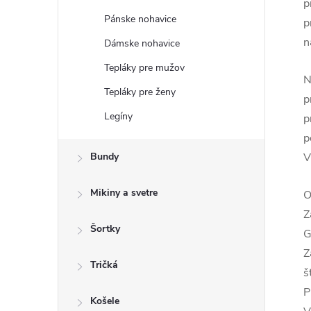
p
Pánske nohavice
p
n
Dámske nohavice
Tepláky pre mužov
N
Tepláky pre ženy
p
Legíny
p
p
Bundy
V
Mikiny a svetre
O
Z
Šortky
G
Z
Tričká
š
P
Košele