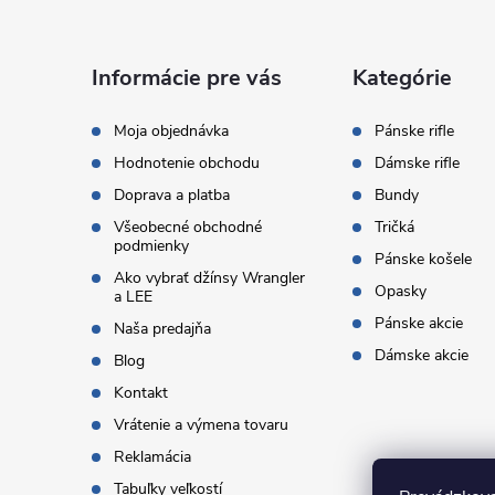
p
ä
Informácie pre vás
Kategórie
t
Moja objednávka
Pánske rifle
Hodnotenie obchodu
Dámske rifle
i
Doprava a platba
Bundy
Všeobecné obchodné
Tričká
e
podmienky
Pánske košele
Ako vybrať džínsy Wrangler
Opasky
a LEE
Pánske akcie
Naša predajňa
Dámske akcie
Blog
Kontakt
Vrátenie a výmena tovaru
Reklamácia
Tabuľky veľkostí