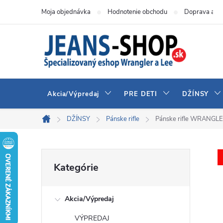
Prejsť
Moja objednávka
Hodnotenie obchodu
Doprava a pl
na
obsah
Akcia/Výpredaj
PRE DETI
DŽÍNSY
DŽÍNSY
Pánske rifle
Pánske rifle WRANG
Domov
B
Preskočiť
Kategórie
kategórie
o
Akcia/Výpredaj
č
VÝPREDAJ