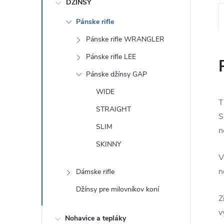
DŽÍNSY
Pánske rifle
Pánske rifle WRANGLER
Pánske rifle LEE
Pánske džínsy GAP
WIDE
T
STRAIGHT
S
SLIM
n
SKINNY
V
n
Dámske rifle
Džínsy pre milovníkov koní
Z
v
Nohavice a tepláky