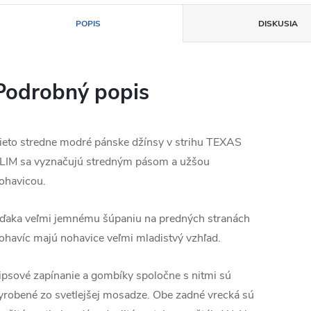
POPIS
DISKUSIA
Podrobný popis
ieto stredne modré pánske džínsy v strihu TEXAS
LIM sa vyznačujú stredným pásom a užšou
ohavicou.
ďaka veľmi jemnému šúpaniu na predných stranách
ohavíc majú nohavice veľmi mladistvý vzhľad.
ipsové zapínanie a gombíky spoločne s nitmi sú
yrobené zo svetlejšej mosadze. Obe zadné vrecká sú