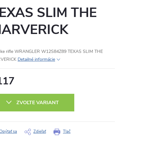
EXAS SLIM THE
ARVERICK
ske rifle WRANGLER W12S84Z89 TEXAS SLIM THE
VERICK
Detailné informácie
117
otková
:
ZVOĽTE VARIANT
Opýtať sa
Zdieľať
Tlač