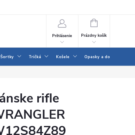
 a LEE
Naša predajňa
Blog
Kontakt
Vrátenie a výmena to
NÁKUPNÝ
KOŠÍK
Prázdny košík
Prihlásenie
Šortky
Tričká
Košele
Opasky a doplnky
ánske rifle
WRANGLER
12S84Z89