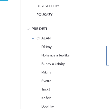
n
BESTSELLERY
ý
POUKAZY
p
PRE DETI
a
CHALANI
Džínsy
n
Nohavice a tepláky
e
Bundy a kabáty
Mikiny
l
Svetre
Tričká
Košele
Doplnky