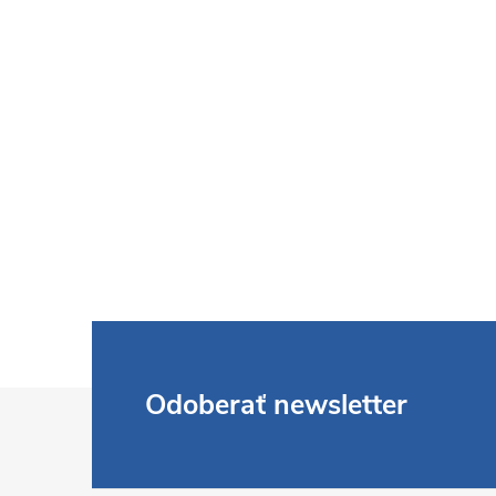
Z
Odoberať newsletter
á