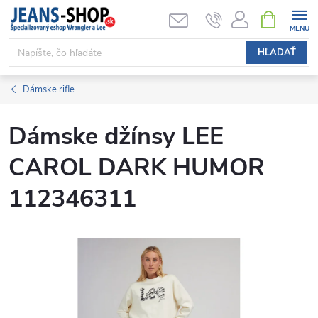
Prejsť
NÁKUPN
KOŠÍK
na
obsah
HĽADAŤ
Dámske rifle
Dámske džínsy LEE
CAROL DARK HUMOR
112346311