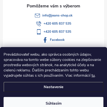
e
info
@
jeans-shop.sk
+420 605 837 535
+420 605 837 535
Facebook
Prevádzkovateľ webu, ako správca osobných údajov,
spracováva na tomto webe súbory cookies na zlepšovanie
Informácie pre vás
prostredia webových stránok, na analytické účely a na
cielenú reklamu. Ďalším prechádzaním tohto webu
Kategórie
vyjadrujete súhlas s ich používaním. Viac informácií
tu
.
Nastavenie
Copyright 2026
Jeans-shop.sk
. Všetky práva vyhradené.
Upraviť
nastavenie cookies
Súhlasím
Vytvoril Shoptet