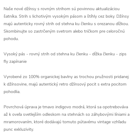
Naše nové džínsy s rovným strihom sú povinnou aktualizáciou
šatníka. Strih s lichotivým vysokým pásom a štíhly cez boky. Džínsy
majú autenticky rovný strih od stehna ku členku s orezanou dĺžkou.
Skombinujte so zastrčeným svetrom alebo tričkom pre celoročnú
pohodu.
Vysoký pás - rovný strih od stehna ku členku - dĺžka členku - zips
fly zapínanie
Vyrobené zo 100% organickej bavlny as trochou pružnosti pridanej
k džínsovine, majú autentický retro džínsový pocit s extra pocitom
pohodlia.
Povrchová úprava je tmavo indigovo modrá, ktorá sa opotrebováva
až k oveľa svetlejším odleskom na stehnách so záhybovými líniami a
mramorovaním, ktoré dodávajú tomuto pútavému vintage vzhľadu
punc exkluzivity.