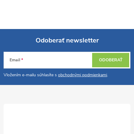
Odoberať newsletter
Z
Email
ODOBERAŤ
á
Vložením e-mailu súhlasíte s
obchodnými podmienkami
.
p
ä
t
i