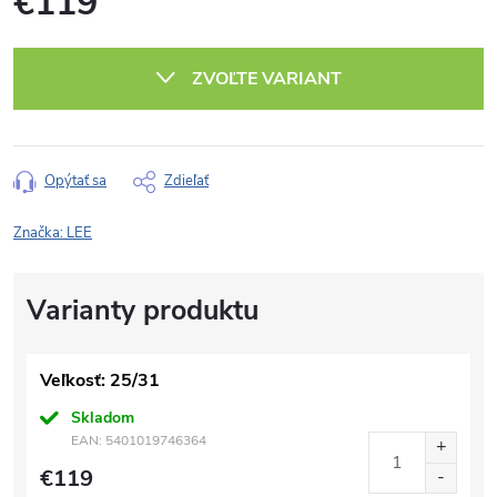
€119
Jednotková
cena:
ZVOĽTE VARIANT
Opýtať sa
Zdieľať
Značka:
LEE
Veľkosť: 25/31
Skladom
EAN:
5401019746364
€119