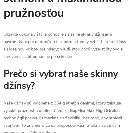
pružnosťou
Objavte dokonalý štýl a pohodlie s našimi
skinny džínsami
navrhnutými pre maximálnu flexibilitu a trendy vzhľad. Tieto džínsy
sú ideálnou voľbou pre mladých ľudí, ktorí chcú vyzerať štýlovo a
zároveň sa cítiť pohodlne po celý deň.
Prečo si vybrať naše skinny
džínsy?
Naše džínsy sú vyrobené z
354 g stretch denimu
, ktorý zaisťuje
vysokú pružnosť a odolnosť. Vďaka
GapFlex Max High Stretch
technológii poskytujú maximálnu flexibilitu bez toho, aby strácali
svoj tvar. To znamená, že sa prispôsobí vášmu telu a zaistí vám
pohodlie pri každom pohybe.