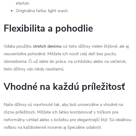
elastan.
Originálna farba: light wash.
Flexibilita a pohodlie
Vďaka použitiu
stretch denimu
sú tieto džínsy nielen štýlové, ale aj
neuveriteľne pohodlné. Môžete ich nosiť celý deň bez pocitu
obmedzenia. Či už idete do práce, na schôdzku alebo na večierok,
tieto džínsy vás nikdy nesklamú.
Vhodné na každú príležitosť
Naše džínsy sú navrhnuté tak, aby boli univerzálne a vhodné na
rôzne príležitosti. Môžete ich ľahko kombinovať s tričkom pre
neformálny vzhľad alebo s košeľou pre elegantnejší štýl. Sú ideálnou
voľbou na každodenné nosenie aj špeciálne udalosti.