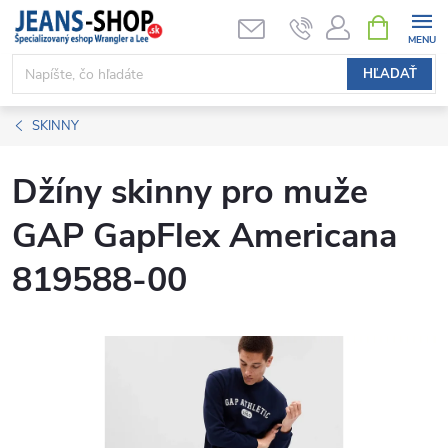
Prejsť
NÁKUPN
KOŠÍK
na
obsah
HĽADAŤ
SKINNY
Džíny skinny pro muže
GAP GapFlex Americana
819588-00