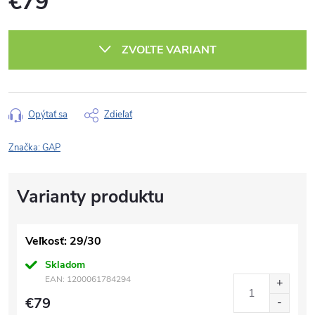
€79
Jednotková
cena:
ZVOĽTE VARIANT
Opýtať sa
Zdieľať
Značka:
GAP
Veľkosť: 29/30
Skladom
EAN:
1200061784294
€79