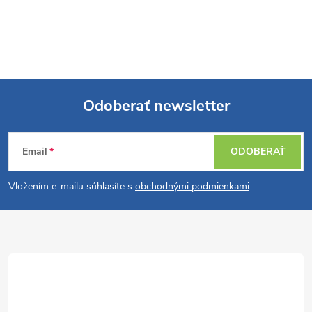
Odoberať newsletter
Z
Email
ODOBERAŤ
á
Vložením e-mailu súhlasíte s
obchodnými podmienkami
.
p
ä
t
i