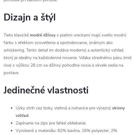
Dizajn a štýl
Tieto klasické
modré džínsy
s piatimi vreckami majú svetlo modrú
farbu s efektom zosvetlenia a opotrebovania, známym ako
whiskering. Tento detail im dodáva moderný a autentický vzhľad,
ktorý je ideálny na každodenné nosenie. Vďaka strednému pásu (mid
rise) s výškou 28 cm sa džínsy pohodlne nosia a skvele sedia na
postave.
Jedinečné vlastnosti
Úzky strih cez boky, stehná a nohavice pre výrazný
skinny
vzhľad
.
Zapínanie na zips pre ľahké obliekanie.
Vyrobené z materiálu: 82% bavlna, 16% polyester, 2%