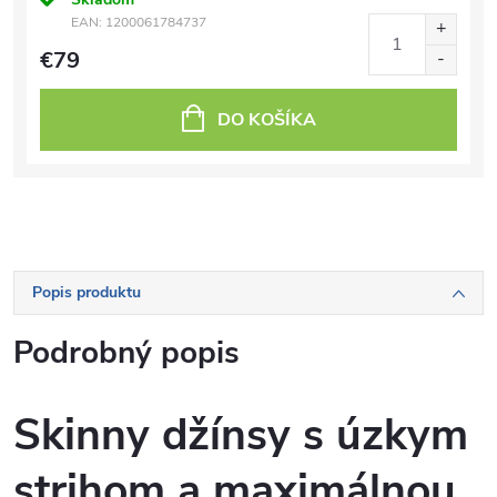
EAN:
1200061784737
€79
DO KOŠÍKA
Popis produktu
Podrobný popis
Skinny džínsy s úzkym
strihom a maximálnou