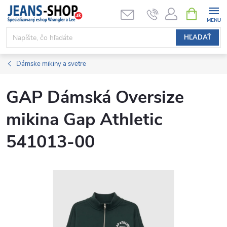
Prejsť
NÁKUPN
KOŠÍK
na
obsah
HĽADAŤ
Dámske mikiny a svetre
GAP Dámská Oversize
mikina Gap Athletic
541013-00