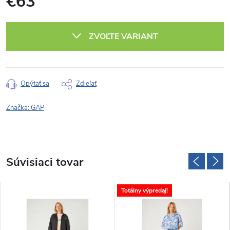
€63
Jednotková
cena:
ZVOĽTE VARIANT
Opýtať sa
Zdieľať
Značka:
GAP
Súvisiaci tovar
Totálny výpredaj!