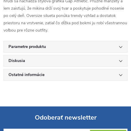
hrudi sa nachádza štýlová grafika Gap Athletic. Pružné manžety a
lem zaisťujú, že mikina drží svoj tvar a poskytuje pohodlné nosenie
po celý deň. Oversize silueta ponúka trendy vzhľad a dostatok
priestoru na vrstvenie, zatiaľ čo dĺžka pod bokmi ju robí všestrannou
voľbou pre rôzne outfity.
Parametre produktu
Diskusia
Ostatné informácie
Odoberať newsletter
Z