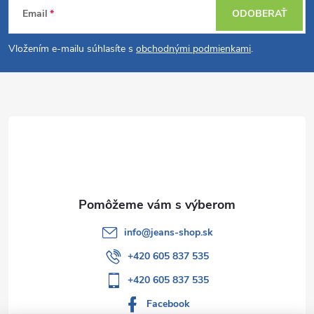
Email
ODOBERAŤ
á
Vložením e-mailu súhlasíte s
obchodnými podmienkami
.
p
ä
t
i
e
info
@
jeans-shop.sk
+420 605 837 535
+420 605 837 535
Facebook