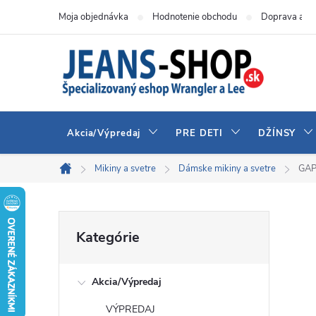
Prejsť
Moja objednávka
Hodnotenie obchodu
Doprava a pl
na
obsah
Akcia/Výpredaj
PRE DETI
DŽÍNSY
Mikiny a svetre
Dámske mikiny a svetre
GAP
Domov
B
Preskočiť
Kategórie
kategórie
o
Akcia/Výpredaj
č
VÝPREDAJ