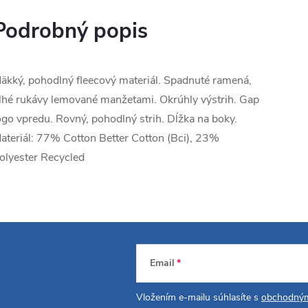
Podrobný popis
äkký, pohodlný fleecový materiál. Spadnuté ramená,
lhé rukávy lemované manžetami. Okrúhly výstrih. Gap
ogo vpredu. Rovný, pohodlný strih. Dĺžka na boky.
ateriál: 77% Cotton Better Cotton (Bci), 23%
olyester Recycled
Email
Vložením e-mailu súhlasíte s
obchodným