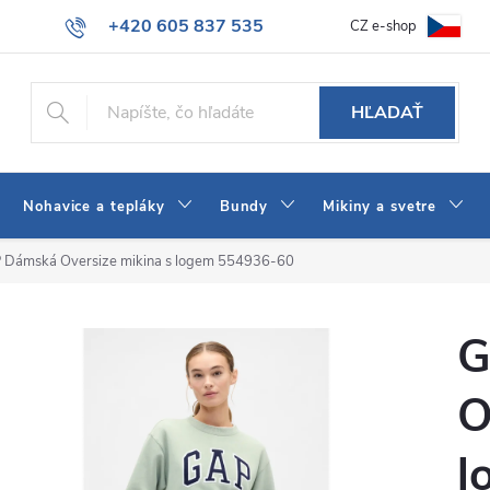
+420 605 837 535
CZ e-shop
atba
Všeobecné obchodné podmienky
Ako vybrať džínsy Wrangler
info@jeans-shop.sk
HĽADAŤ
Nohavice a tepláky
Bundy
Mikiny a svetre
 Dámská Oversize mikina s logem 554936-60
G
O
l