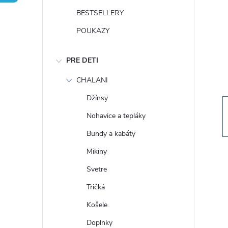
n
BESTSELLERY
ý
POUKAZY
p
PRE DETI
a
CHALANI
Džínsy
n
Nohavice a tepláky
e
Bundy a kabáty
Mikiny
l
Svetre
Tričká
Košele
Doplnky