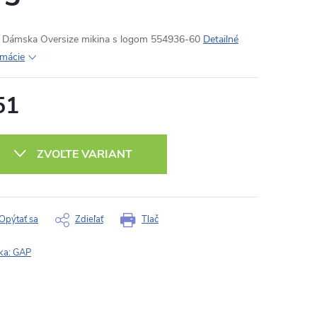
Dámska Oversize mikina s logom 554936-60
Detailné
rmácie
51
otková
:
ZVOĽTE VARIANT
Opýtať sa
Zdieľať
Tlač
ka:
GAP