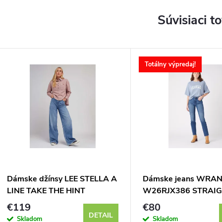
Súvisiaci t
Totálny výpredaj!
Dámske džínsy LEE STELLA A
Dámske jeans WRA
LINE TAKE THE HINT
W26RJX386 STRAI
112346641
AIRBLUE
€119
€80
DETAIL
Skladom
Skladom