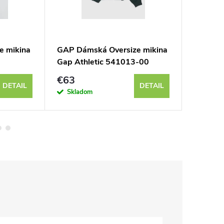
e mikina
GAP Dámská Oversize mikina
GAP Dám
Gap Athletic 541013-00
463506
€63
€51
DETAIL
DETAIL
Skladom
Sklad