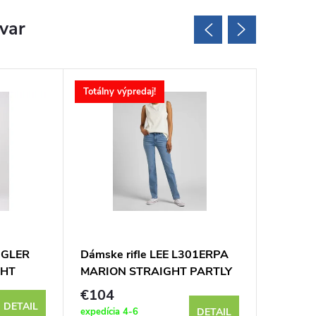
ovar
Totálny výpredaj!
Totálny v
NGLER
Dámske rifle LEE L301ERPA
Dámske
GHT
MARION STRAIGHT PARTLY
CLASSI
CLOUDY
- výpred
€104
€129
DETAIL
expedícia 4-6
Sklad
DETAIL