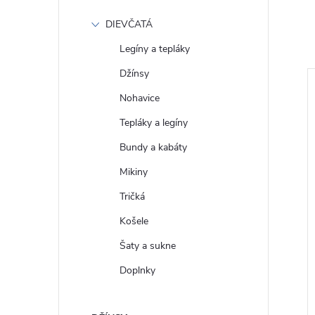
DIEVČATÁ
Legíny a tepláky
Džínsy
daj!
Nohavice
Tepláky a legíny
Bundy a kabáty
Mikiny
Tričká
Košele
Šaty a sukne
fle WRANGLER
Dámske jeans LEE BREESE
IGO DUSK
BOOT AZURE WAVE
Doplnky
5
112341971
€117
DETAIL
DETAIL
Skladom