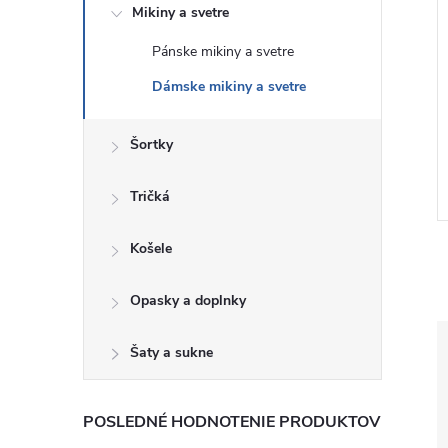
Mikiny a svetre
Pánske mikiny a svetre
Dámske mikiny a svetre
 Svetr na zip
GAP Dámská Mikina Gap
0
Athletic 765585-01
Šortky
€51
DETAIL
DETAIL
Skladom
Tričká
Košele
Opasky a doplnky
Šaty a sukne
POSLEDNÉ HODNOTENIE PRODUKTOV