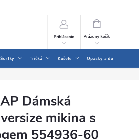
 a LEE
Naša predajňa
Blog
Kontakt
Vrátenie a výmena to
NÁKUPNÝ
KOŠÍK
Prázdny košík
Prihlásenie
Šortky
Tričká
Košele
Opasky a doplnky
AP Dámská
versize mikina s
ogem 554936-60