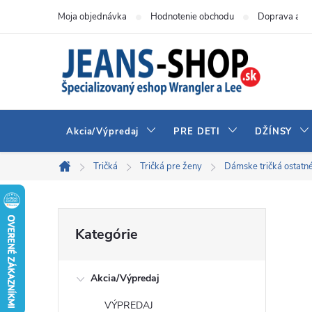
Prejsť
Moja objednávka
Hodnotenie obchodu
Doprava a pl
na
obsah
Akcia/Výpredaj
PRE DETI
DŽÍNSY
Tričká
Tričká pre ženy
Dámske tričká ostatn
Domov
B
Preskočiť
Kategórie
kategórie
o
Akcia/Výpredaj
č
VÝPREDAJ