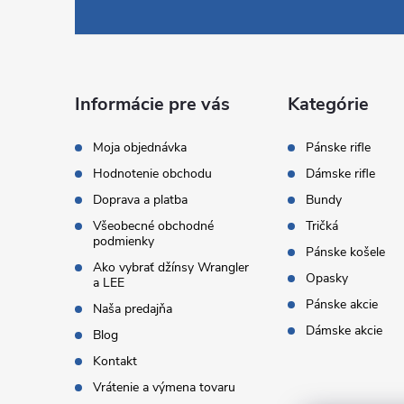
á
p
ä
Informácie pre vás
Kategórie
t
Moja objednávka
Pánske rifle
Hodnotenie obchodu
Dámske rifle
i
Doprava a platba
Bundy
Všeobecné obchodné
Tričká
e
podmienky
Pánske košele
Ako vybrať džínsy Wrangler
Opasky
a LEE
Pánske akcie
Naša predajňa
Dámske akcie
Blog
Kontakt
Vrátenie a výmena tovaru