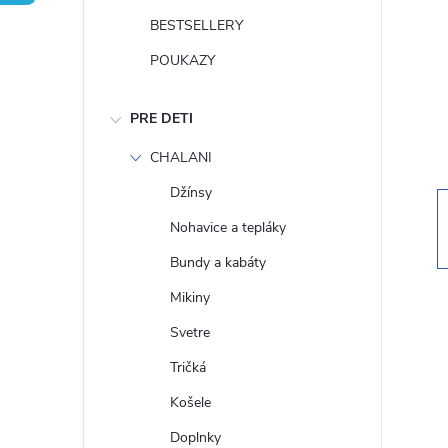
n
BESTSELLERY
ý
POUKAZY
p
PRE DETI
a
CHALANI
Džínsy
n
Nohavice a tepláky
e
Bundy a kabáty
Mikiny
l
Svetre
Tričká
Košele
Doplnky