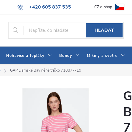
+420 605 837 535
CZ e-shop
atba
Všeobecné obchodné podmienky
Ako vybrať džínsy Wrangler
info@jeans-shop.sk
HĽADAŤ
Nohavice a tepláky
Bundy
Mikiny a svetre
é
GAP Dámské Bavlněné tričko 718877-19
G
B
7