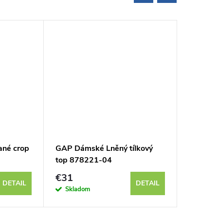
né crop
GAP Dámské Lněný tílkový
GAP Dám
top 878221-04
776775
€31
€23
DETAIL
DETAIL
Skladom
Sklad