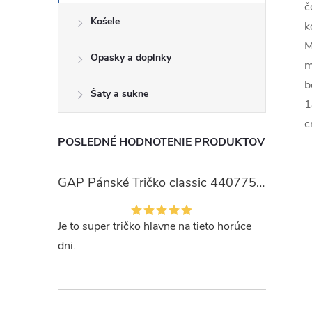
č
Košele
k
M
Opasky a doplnky
m
b
Šaty a sukne
1
c
POSLEDNÉ HODNOTENIE PRODUKTOV
GAP Pánské Tričko classic 440775-00
Je to super tričko hlavne na tieto horúce
dni.