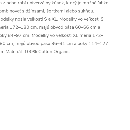
o z neho robí univerzálny kúsok, ktorý je možné ľahko
ombinovať s džínsami, šortkami alebo sukňou.
odelky nosia veľkosti S a XL. Modelky vo veľkosti S
eria 172–180 cm, majú obvod pása 60–66 cm a
oky 84–97 cm. Modelky vo veľkosti XL meria 172–
80 cm, majú obvod pása 86–91 cm a boky 114–127
m. Materiál: 100% Cotton Organic