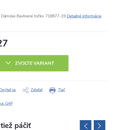
Dámske Bavlnené tričko 718877-19
Detailné informácie
27
otková
:
ZVOĽTE VARIANT
Opýtať sa
Zdieľať
Tlač
ka:
GAP