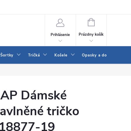
 a LEE
Naša predajňa
Blog
Kontakt
Vrátenie a výmena to
NÁKUPNÝ
KOŠÍK
Prázdny košík
Prihlásenie
Šortky
Tričká
Košele
Opasky a doplnky
AP Dámské
avlněné tričko
18877-19