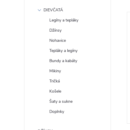
DIEVČATÁ
Legíny a tepláky
Džínsy
Nohavice
Tepláky a legíny
Bundy a kabáty
Mikiny
Tričká
 Tričko Nirvana
GAP Dámské Žebrované crop
Košele
1
tričko 801017-04
Šaty a sukne
€35
DETAIL
DETAIL
Doplnky
Skladom