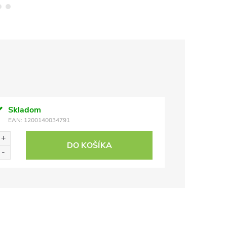
Skladom
EAN:
1200140034791
DO KOŠÍKA