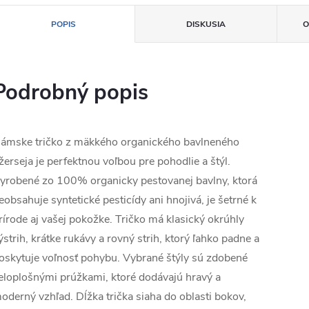
POPIS
DISKUSIA
O
Podrobný popis
ámske tričko z mäkkého organického bavlneného
žerseja je perfektnou voľbou pre pohodlie a štýl.
yrobené zo 100% organicky pestovanej bavlny, ktorá
eobsahuje syntetické pesticídy ani hnojivá, je šetrné k
rírode aj vašej pokožke. Tričko má klasický okrúhly
ýstrih, krátke rukávy a rovný strih, ktorý ľahko padne a
oskytuje voľnosť pohybu. Vybrané štýly sú zdobené
eloplošnými prúžkami, ktoré dodávajú hravý a
oderný vzhľad. Dĺžka trička siaha do oblasti bokov,