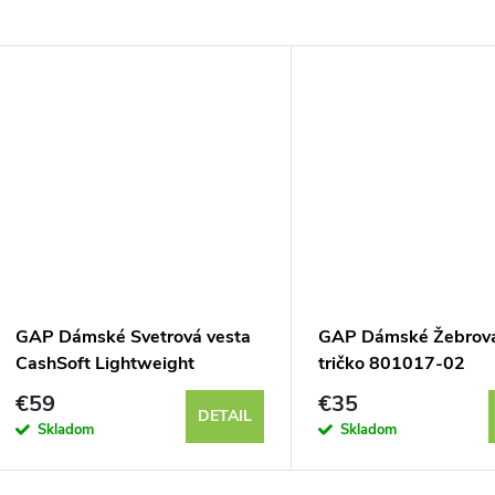
GAP Dámské Svetrová vesta
GAP Dámské Žebrova
CashSoft Lightweight
tričko 801017-02
820730-02
€59
€35
DETAIL
Skladom
Skladom