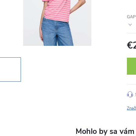
GAP 
€
Jedn
cena
Znač