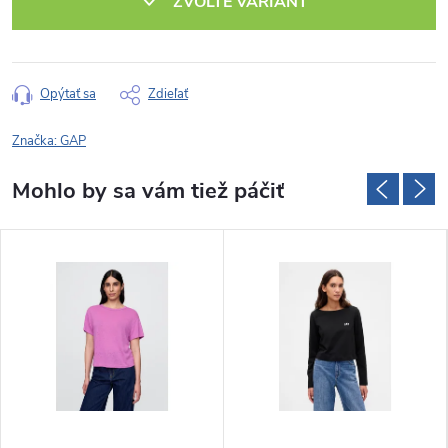
ZVOĽTE VARIANT
Opýtať sa
Zdieľať
Značka:
GAP