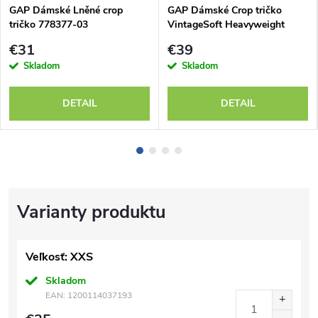
GAP Dámské Lněné crop
GAP Dámské Crop tričko
tričko 778377-03
VintageSoft Heavyweight
821812-00
€31
€39
Skladom
Skladom
DETAIL
DETAIL
Veľkosť: XXS
Skladom
EAN:
1200114037193