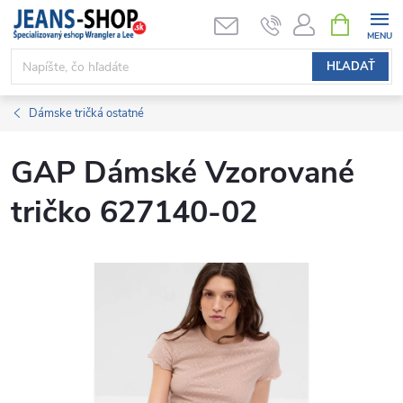
Prejsť
NÁKUPN
KOŠÍK
na
obsah
HĽADAŤ
Dámske tričká ostatné
GAP Dámské Vzorované
tričko 627140-02