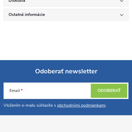
Diskusia
Ostatné informácie
Odoberať newsletter
Z
Email
ODOBERAŤ
á
Vložením e-mailu súhlasíte s
obchodnými podmienkami
.
p
ä