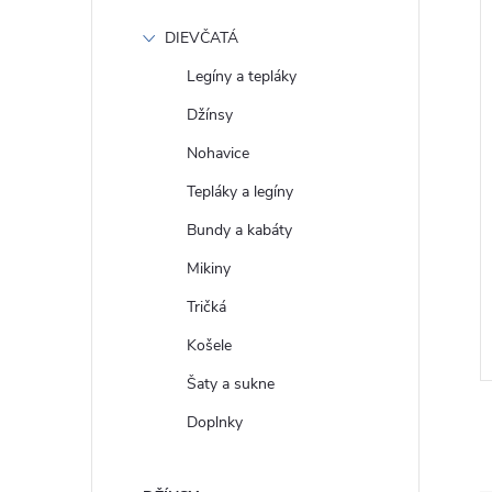
DIEVČATÁ
Legíny a tepláky
Džínsy
Nohavice
Tepláky a legíny
Bundy a kabáty
 Tričko s
GAP Dámské Tričko s
Mikiny
do V 795745-03
krátkým rukávem 544347-16
Tričká
€27
DETAIL
DETAIL
Skladom
Košele
Šaty a sukne
Doplnky