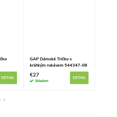
ičko
GAP Dámské Tričko s
GAP Dám
krátkým rukávem 544347-08
logem 
€27
€35
DETAIL
DETAIL
Skladom
Sklad