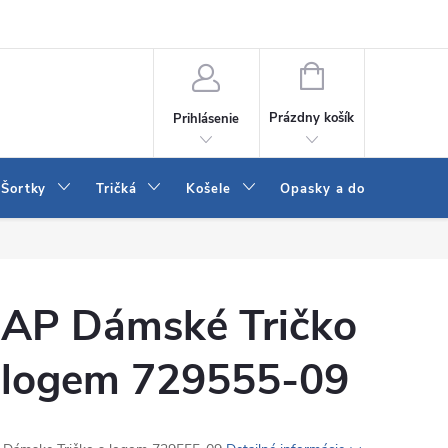
 a LEE
Naša predajňa
Blog
Kontakt
Vrátenie a výmena to
NÁKUPNÝ
KOŠÍK
Prázdny košík
Prihlásenie
Šortky
Tričká
Košele
Opasky a doplnky
AP Dámské Tričko
 logem 729555-09