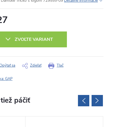
Dámske Tričko s logom 729555-09
Detailné informácie
27
otková
:
ZVOĽTE VARIANT
Opýtať sa
Zdieľať
Tlač
ka:
GAP