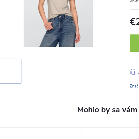
GAP 
€
Jedn
cena
Znač