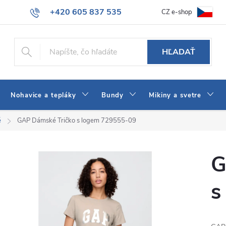
+420 605 837 535
CZ e-shop
atba
Všeobecné obchodné podmienky
Ako vybrať džínsy Wrangler
info@jeans-shop.sk
HĽADAŤ
Nohavice a tepláky
Bundy
Mikiny a svetre
é
GAP Dámské Tričko s logem 729555-09
G
s