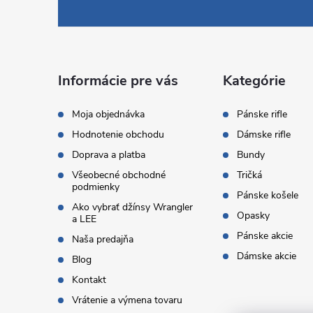
á
p
ä
Informácie pre vás
Kategórie
t
Moja objednávka
Pánske rifle
Hodnotenie obchodu
Dámske rifle
i
Doprava a platba
Bundy
Všeobecné obchodné
Tričká
e
podmienky
Pánske košele
Ako vybrať džínsy Wrangler
Opasky
a LEE
Pánske akcie
Naša predajňa
Dámske akcie
Blog
Kontakt
Vrátenie a výmena tovaru