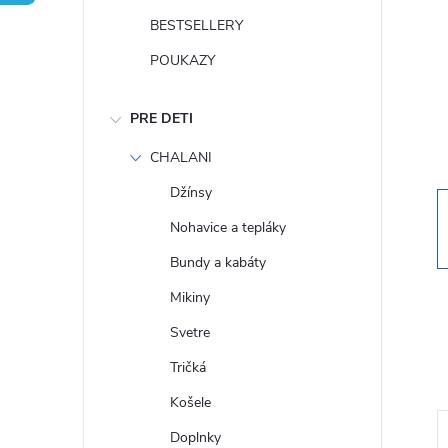
n
BESTSELLERY
ý
POUKAZY
p
PRE DETI
a
CHALANI
Džínsy
n
Nohavice a tepláky
e
Bundy a kabáty
Mikiny
l
Svetre
Tričká
Košele
Doplnky