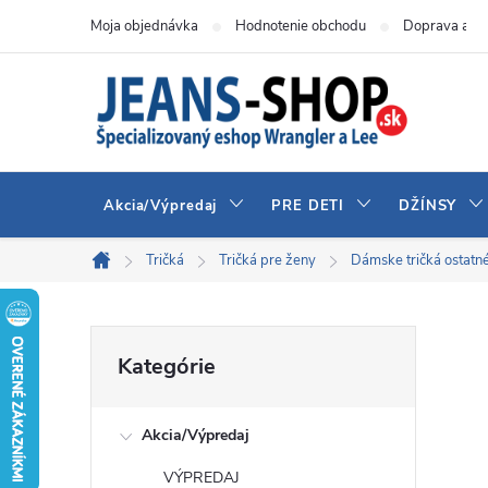
Prejsť
Moja objednávka
Hodnotenie obchodu
Doprava a pl
na
obsah
Akcia/Výpredaj
PRE DETI
DŽÍNSY
Tričká
Tričká pre ženy
Dámske tričká ostatn
Domov
B
Preskočiť
Kategórie
kategórie
o
Akcia/Výpredaj
č
VÝPREDAJ