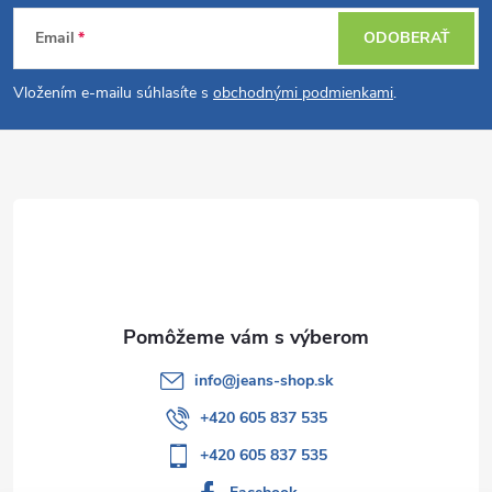
Z
Email
ODOBERAŤ
á
Vložením e-mailu súhlasíte s
obchodnými podmienkami
.
p
ä
t
i
e
info
@
jeans-shop.sk
+420 605 837 535
+420 605 837 535