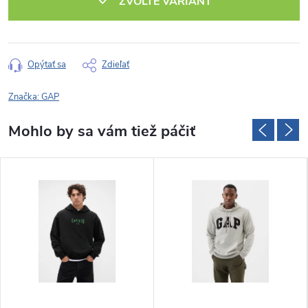
ZVOĽTE VARIANT
Opýtať sa
Zdieľať
Značka:
GAP