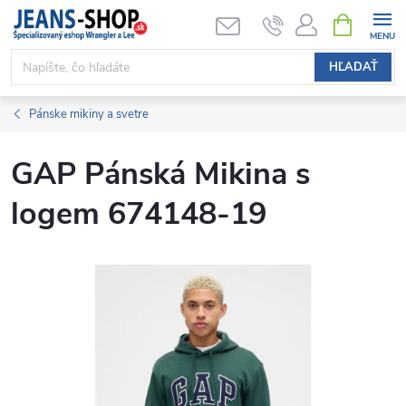
Prejsť
NÁKUPN
KOŠÍK
na
obsah
HĽADAŤ
Pánske mikiny a svetre
GAP Pánská Mikina s
logem 674148-19