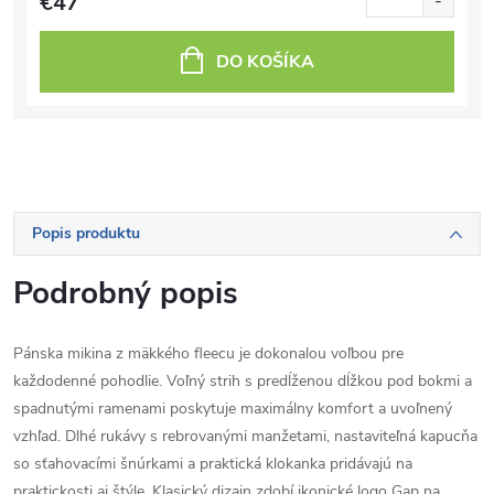
€47
DO KOŠÍKA
Popis produktu
Podrobný popis
Pánska mikina z mäkkého fleecu je dokonalou voľbou pre
každodenné pohodlie. Voľný strih s predĺženou dĺžkou pod bokmi a
spadnutými ramenami poskytuje maximálny komfort a uvoľnený
vzhľad. Dlhé rukávy s rebrovanými manžetami, nastaviteľná kapucňa
so sťahovacími šnúrkami a praktická klokanka pridávajú na
praktickosti aj štýle. Klasický dizajn zdobí ikonické logo Gap na