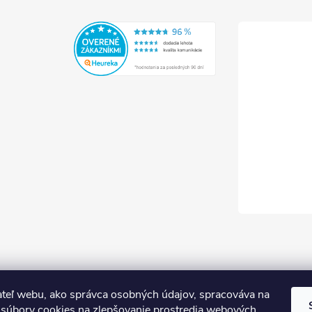
teľ webu, ako správca osobných údajov, spracováva na
súbory cookies na zlepšovanie prostredia webových