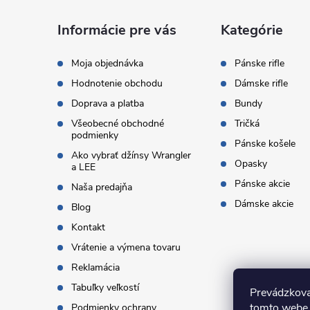
ä
Informácie pre vás
Kategórie
t
Moja objednávka
Pánske rifle
Hodnotenie obchodu
Dámske rifle
i
Doprava a platba
Bundy
Všeobecné obchodné
Tričká
e
podmienky
Pánske košele
Ako vybrať džínsy Wrangler
Opasky
a LEE
Pánske akcie
Naša predajňa
Dámske akcie
Blog
Kontakt
Vrátenie a výmena tovaru
Reklamácia
Tabuľky veľkostí
Prevádzkova
tomto webe 
Podmienky ochrany