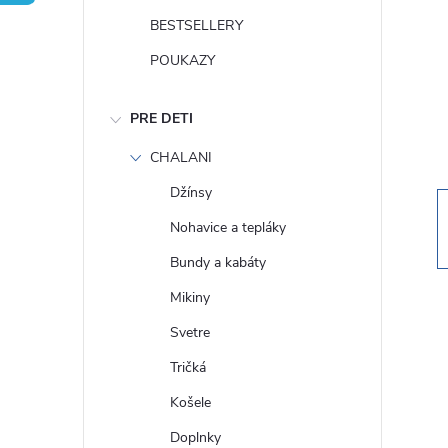
n
BESTSELLERY
ý
POUKAZY
p
PRE DETI
a
CHALANI
Džínsy
n
Nohavice a tepláky
e
Bundy a kabáty
Mikiny
l
Svetre
Tričká
Košele
Doplnky