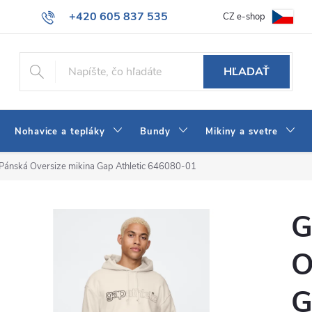
+420 605 837 535
CZ e-shop
atba
Všeobecné obchodné podmienky
Ako vybrať džínsy Wrangler
info@jeans-shop.sk
HĽADAŤ
Nohavice a tepláky
Bundy
Mikiny a svetre
Pánská Oversize mikina Gap Athletic 646080-01
G
O
G