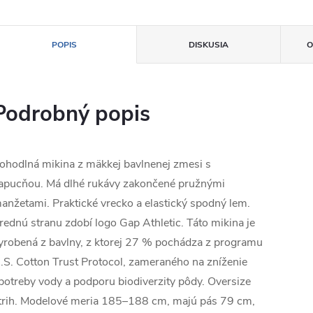
POPIS
DISKUSIA
O
Podrobný popis
ohodlná mikina z mäkkej bavlnenej zmesi s
apucňou. Má dlhé rukávy zakončené pružnými
anžetami. Praktické vrecko a elastický spodný lem.
rednú stranu zdobí logo Gap Athletic. Táto mikina je
yrobená z bavlny, z ktorej 27 % pochádza z programu
.S. Cotton Trust Protocol, zameraného na zníženie
potreby vody a podporu biodiverzity pôdy. Oversize
trih. Modelové meria 185–188 cm, majú pás 79 cm,