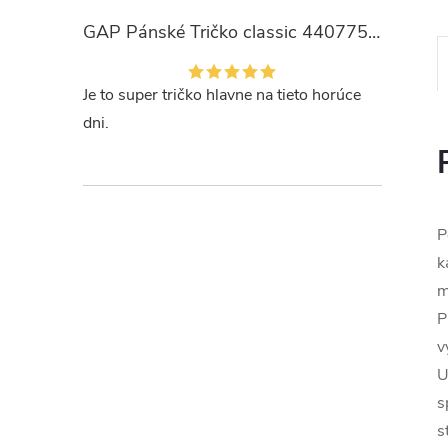
GAP Pánské Tričko classic 440775-00
Je to super tričko hlavne na tieto horúce
dni.
P
k
m
P
v
U
s
s