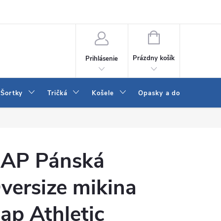
 a LEE
Naša predajňa
Blog
Kontakt
Vrátenie a výmena to
NÁKUPNÝ
KOŠÍK
Prázdny košík
Prihlásenie
Šortky
Tričká
Košele
Opasky a doplnky
AP Pánská
versize mikina
ap Athletic