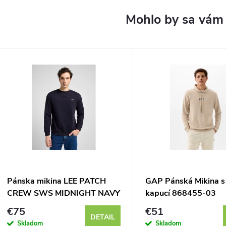
Pánska mikina LEE PATCH
GAP Pánská Mikina s
CREW SWS MIDNIGHT NAVY
kapucí 868455-03
112121794
€75
€51
DETAIL
Skladom
Skladom