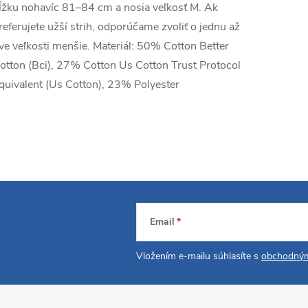
ĺžku nohavíc 81–84 cm a nosia veľkosť M. Ak
referujete užší strih, odporúčame zvoliť o jednu až
ve veľkosti menšie. Materiál: 50% Cotton Better
otton (Bci), 27% Cotton Us Cotton Trust Protocol
quivalent (Us Cotton), 23% Polyester
Email
Vložením e-mailu súhlasíte s
obchodným