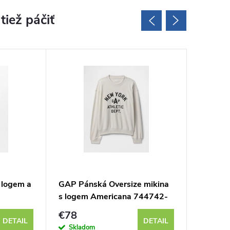
 logem a
GAP Pánská Oversize mikina
GAP Pán
s logem Americana 744742-
Warsaw
00
€78
€51
DETAIL
DETAIL
Skladom
Sklad