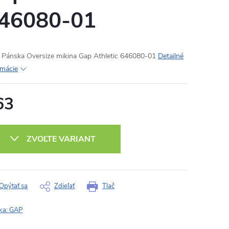
46080-01
Pánska Oversize mikina Gap Athletic 646080-01
Detailné
rmácie
63
otková
:
ZVOĽTE VARIANT
Opýtať sa
Zdieľať
Tlač
ka:
GAP