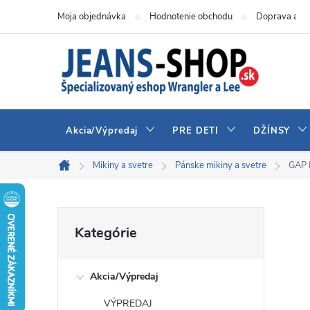
Prejsť
Moja objednávka
Hodnotenie obchodu
Doprava a pl
na
obsah
Akcia/Výpredaj
PRE DETI
DŽÍNSY
Mikiny a svetre
Pánske mikiny a svetre
GAP 
Domov
B
Preskočiť
Kategórie
kategórie
o
Akcia/Výpredaj
č
VÝPREDAJ