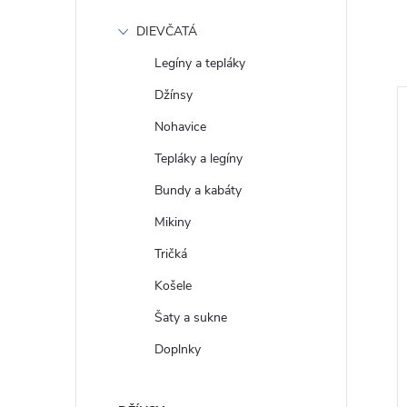
DIEVČATÁ
Legíny a tepláky
Džínsy
Nohavice
Tepláky a legíny
Bundy a kabáty
Mikiny
Tričká
Košele
Šaty a sukne
 Mikina s logem a
GAP Pánská Mikina fleece s
8453-02
logem 851516-19
Doplnky
€51
DETAIL
DETAIL
Skladom