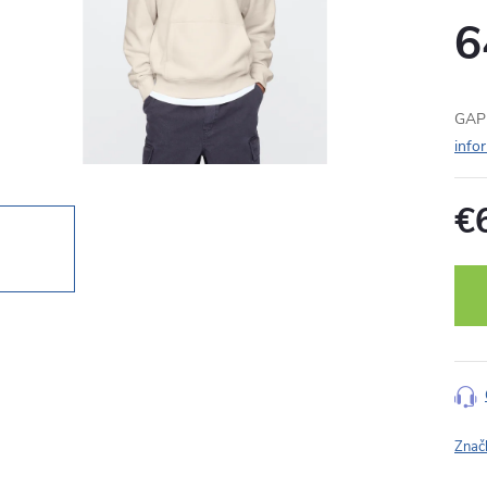
6
GAP 
info
€
Jedn
cena
Znač