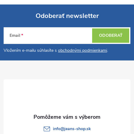
Odoberať newsletter
Z
Email
ODOBERAŤ
á
Vložením e-mailu súhlasíte s
obchodnými podmienkami
.
p
ä
t
i
e
info
@
jeans-shop.sk