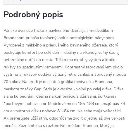
Podrobný popis
Pánske oversize tričko z bavlneného džerseja s medvedíkom
Brannanom prináša uvoľnený look s nostalgickým nádychom.
Vyrobené z mäkkého a priedušného bavlneného džerseja, ktorý
poskytuje komfort po celý deň – ideálny na víkendy, voľný čas aj
neformálny outfit do mesta. Tričko má okrúhly výstrih a krátke
rukávy so spadnutými ramenami. Kontrastný rebrovaný lem okolo
výstrihu a rukávov dodáva výrazný retro vzhľad, inšpirovaný módou
70. rokov. Na hrudi je decentná grafika medvedíka Brannana,
maskota značky Gap. Strih je oversize - voľný po celej dĺžke. Dĺžka
siaha ku bedrám, ideálna na kombináciu s džínsami, šortkami i
športovými nohavicami. Modelové meria 185–188 cm, majú pás 79
cm a vnútornú dĺžku nohavíc 81–84 cm. Na sebe majú veľkosť M.
Ak preferujete užší strih, odporúčame zvoliť o jednu až dve veľkosti
menšie. Zoznámte sa s roztomilým méďom Brannan, ktorý je