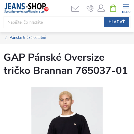
Prejsť
NÁKUPN
KOŠÍK
na
obsah
HĽADAŤ
Pánske tričká ostatné
GAP Pánské Oversize
tričko Brannan 765037-01