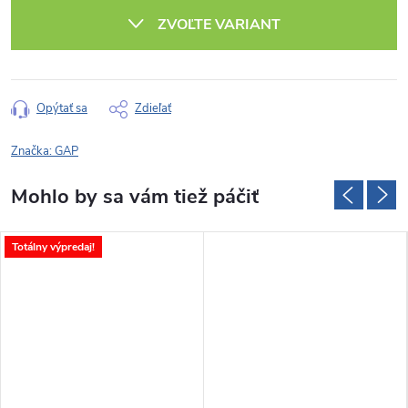
cena:
ZVOĽTE VARIANT
Opýtať sa
Zdieľať
Značka:
GAP
Totálny výpredaj!