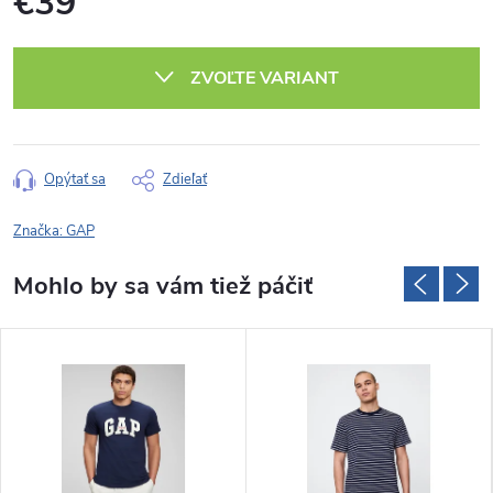
€39
Jednotková
cena:
ZVOĽTE VARIANT
Opýtať sa
Zdieľať
Značka:
GAP