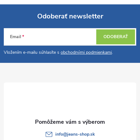
Odoberať newsletter
Z
Email
ODOBERAŤ
á
Vložením e-mailu súhlasíte s
obchodnými podmienkami
.
p
ä
t
i
e
info
@
jeans-shop.sk