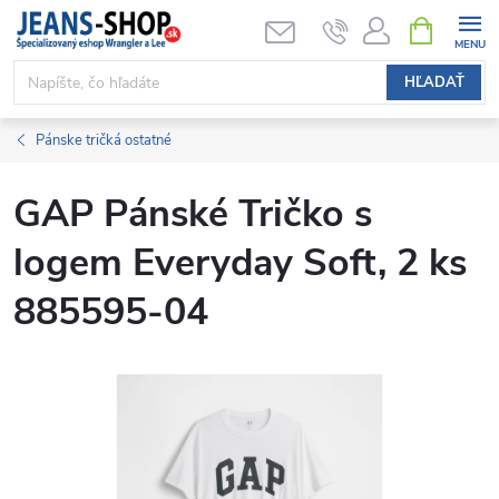
Prejsť
NÁKUPN
KOŠÍK
na
obsah
HĽADAŤ
Pánske tričká ostatné
GAP Pánské Tričko s
logem Everyday Soft, 2 ks
885595-04