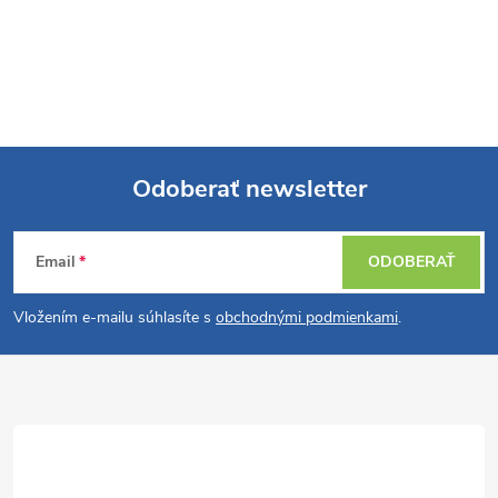
Odoberať newsletter
Z
Email
ODOBERAŤ
á
Vložením e-mailu súhlasíte s
obchodnými podmienkami
.
p
ä
t