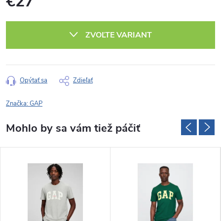
€27
Jednotková
cena:
ZVOĽTE VARIANT
Opýtať sa
Zdieľať
Značka:
GAP