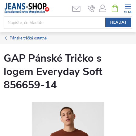
Prejsť
NÁKUPN
KOŠÍK
na
obsah
HĽADAŤ
Pánske tričká ostatné
GAP Pánské Tričko s
logem Everyday Soft
856659-14