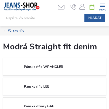
Prejsť
NÁKUPN
KOŠÍK
na
obsah
HĽADAŤ
Pánske rifle
Modrá Straight fit denim
Pánske rifle WRANGLER
Pánske rifle LEE
Pánske džínsy GAP