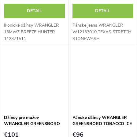
DETAIL
DETAIL
Ikonické džínsy WRANGLER
Pánske jeans WRANGLER
13MWZ BREEZE HUNTER
W12133010 TEXAS STRETCH
112371511
STONEWASH
Džínsy pre mužov
Pánske džínsy WRANGLER
WRANGLER GREENSBORO
GREENSBORO TOBACCO ICE
DANDELION SUMMER
112377761
€101
€96
112378852