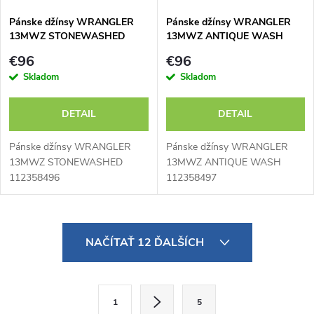
Pánske džínsy WRANGLER
Pánske džínsy WRANGLER
13MWZ STONEWASHED
13MWZ ANTIQUE WASH
112358496 - výpredaj
112358497 - výpredaj
€96
€96
Skladom
Skladom
DETAIL
DETAIL
Pánske džínsy WRANGLER
Pánske džínsy WRANGLER
13MWZ STONEWASHED
13MWZ ANTIQUE WASH
112358496
112358497
O
NAČÍTAŤ 12 ĎALŠÍCH
v
l
S
1
5
t