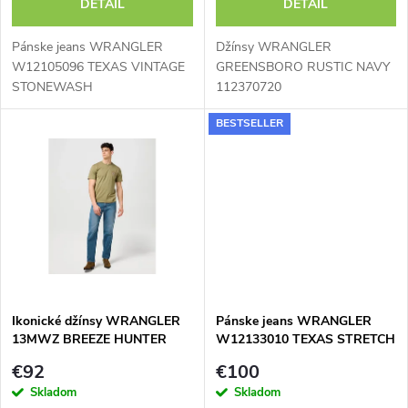
o
DETAIL
DETAIL
o
d
Pánske jeans WRANGLER
Džínsy WRANGLER
d
W12105096 TEXAS VINTAGE
GREENSBORO RUSTIC NAVY
STONEWASH
112370720
u
u
BESTSELLER
k
k
t
t
o
o
v
v
Ikonické džínsy WRANGLER
Pánske jeans WRANGLER
13MWZ BREEZE HUNTER
W12133010 TEXAS STRETCH
112371511
STONEWASH
€92
€100
Skladom
Skladom