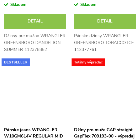
Skladom
Skladom
DETAIL
DETAIL
Džínsy pre mužov WRANGLER
Pánske džínsy WRANGLER
GREENSBORO DANDELION
GREENSBORO TOBACCO ICE
SUMMER 112378852
112377761
BESTSELLER
Totálny výpredaj!
Pánske jeans WRANGLER
Džíny pro muže GAP straight
W10GM614V REGULAR MID
GapFlex 709193-00 - výpredaj