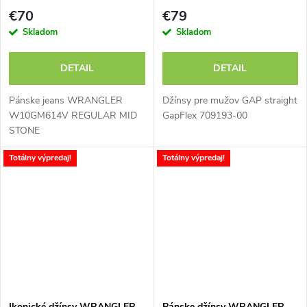
STONE
€70
€79
Skladom
Skladom
DETAIL
DETAIL
Pánske jeans WRANGLER
Džínsy pre mužov GAP straight
W10GM614V REGULAR MID
GapFlex 709193-00
STONE
Totálny výpredaj!
Totálny výpredaj!
Ikonické džínsy WRANGLER
Pánske džínsy WRANGLER