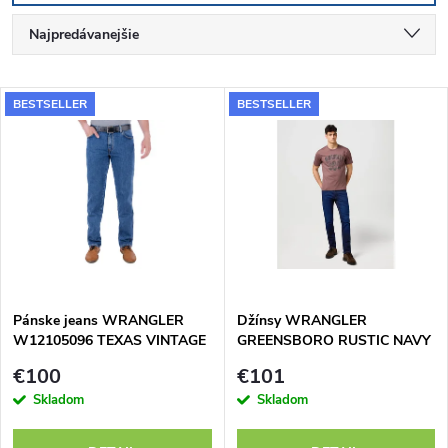
R
Najpredávanejšie
a
Najlacnejšie
V
BESTSELLER
BESTSELLER
Najdrahšie
d
ý
Abecedne
e
p
n
i
i
s
e
Pánske jeans WRANGLER
Džínsy WRANGLER
W12105096 TEXAS VINTAGE
GREENSBORO RUSTIC NAVY
p
STONEWASH
112370720
p
€100
€101
r
Skladom
Skladom
r