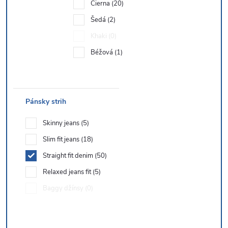
Čierna
20
Šedá
2
Khaki
0
Béžová
1
Pánsky strih
Skinny jeans
5
Slim fit jeans
18
Straight fit denim
50
Relaxed jeans fit
5
Baggy džínsy
0